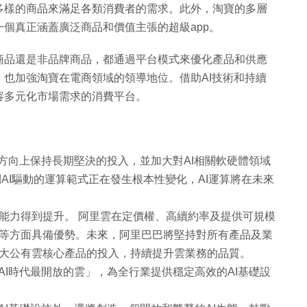
多樣的商品來滿足各類消費者的需求。此外，淘寶的多層
個真正涵蓋廣泛商品和價值主張的超級app。
商品還是非品牌商品，都通過平台模式來優化產品和供應
也加強淘寶在電商領域的領導地位。借助AI技術和持續
容多元化市場需求的消費平台。
略方向上保持長期堅決的投入，並加大對AI相關軟硬體領域
AI驅動的運算範式正在發生根本性變化，AI運算將在未來
能力得到提升。 阿里雲在定價權、高續約率及提供可規模
等方面具備優勢。未來，阿里巴巴將堅持對所有產品及業
大公有雲核心產品的投入，持續提升雲業務的品質。
AI時代最開放的雲」，為全行業提供穩定高效的AI基礎設