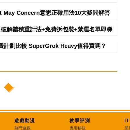
It May Concern意思正確用法10大疑問解答
拼 破解體積重計法+免費拆包裝+禁運名單即睇
計劃比較 SuperGrok Heavy值得買嗎？
遊戲動漫
教學評測
I
熱門遊戲
應用秘技
業