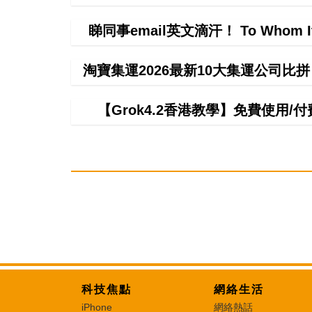
睇同事email英文滴汗！ To Whom 
淘寶集運2026最新10大集運公司比
【Grok4.2香港教學】免費使用/付費
科技焦點
網絡生活
iPhone
網絡熱話