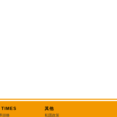
T TIMES
其他
界頭條
私隱政策