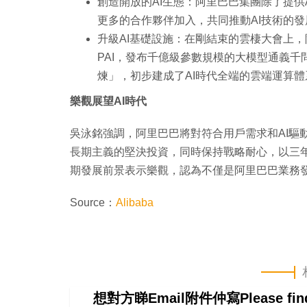
創造開放的AI生態：阿里巴巴集團除了提供
更多的合作夥伴加入，共同推動AI技術的
升級AI基礎設施：在剛結束的雲棲大會上，
PAI，發布千億級參數規模的大模型通義千
煉」，初步建成了AI時代全端的雲端運算體
樂觀展望AI時代
吳泳銘強調，阿里巴巴將對符合用戶需求和AI驅
長期主義的堅決投資，同時保持戰略耐心，以三年
期發展前景表示樂觀，認為不僅是阿里巴巴業務
Source：
Alibaba
想對方睇Email附件仲寫Please f