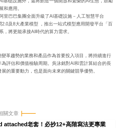
AI基礎設施外，還將創造一個開放和繁榮的AI生態，鼓勵
發展和應用。
阿里巴巴集團全面升級了AI基礎設施－人工智慧平台
問2.0及8大產業模型 ，推出一站式模型應用開發平台「百
系，將更能承接AI時代的算力需求。
動變革趨勢的業務和產品作為首要投入項目，將持續進行
為評估和價值檢驗周期。吳泳銘對AI和雲計算結合的長
發展的重要動力，也是面向未來的關鍵競爭優勢。
相關文章
ind attached老套！必抄12+高階寫法更專業