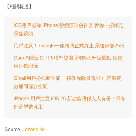
餘
畢
效
:
【相關報道】
1
時
0
0
.
間
0
0
iOS用戶必睇 iPhone 秒變演唱會神器 教你一招鎖定
%
長焦鏡頭
用戶注意！ Google一服務將正式終止 最後倒數25日
OpenAI最新GPT-5模型登場 必睇5大升級重點 免費
用戶都能玩
Gmail用戶必知新功能 一招教你隱身電郵 杜絕浪費
數據同儲存空間
iPhone 用戶注意 iOS 26 新功能唔係人人有份！只有
部分型號可用
Source：
ezone.hk