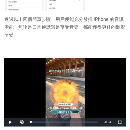
透過以上四個簡單步驟，用戶便能充分發揮 iPhone 的音訊
潛能，無論是日常通話還是享受音樂，都能獲得更佳的聽覺
享受。
剩
-
0:34
載
播
開
全
入
放
啟
螢
完
音
幕