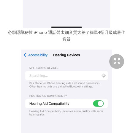
必學隱藏秘技 iPhone 通話聲太細音質太差？簡單4招升級成最佳
音質