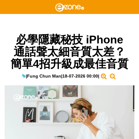
必學隱藏秘技 iPhone
通話聲太細音質太差？
簡單4招升級成最佳音質
|
Fung Chun Man
|
18-07-2026 00:00
|