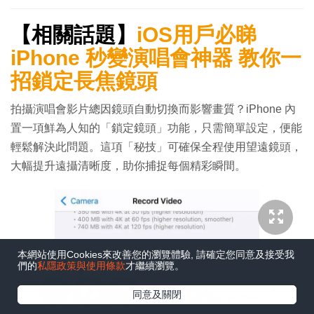
【相關話題】
iOS用戶必睇
iPhone 秒變演唱會神器 教你一
招鎖定長焦鏡頭
拍攝演唱會影片總因鏡頭自動切換而影響畫質？iPhone 內
置一項鮮為人知的「鎖定鏡頭」功能，只需簡單設定，便能
輕鬆解決此問題。這項「秘技」可確保全程使用望遠鏡頭，
大幅提升遠攝清晰度，助你捕捉每個精彩瞬間。
本網站使用Cookies來改善您的瀏覽體驗, 請確定您同意及接受我
們的
私隱政策與使用條款
才繼續瀏覽。
在Google
同意及關閉
追蹤《e-zone》