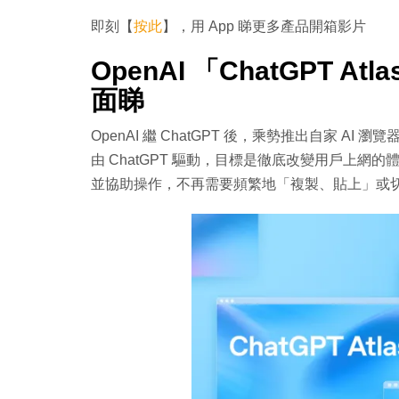
即刻【
按此
】，用 App 睇更多產品開箱影片
OpenAI 「ChatGPT 
面睇
OpenAI 繼 ChatGPT 後，乘勢推出自家 AI 瀏覽
由 ChatGPT 驅動，目標是徹底改變用戶上網的
並協助操作，不再需要頻繁地「複製、貼上」或