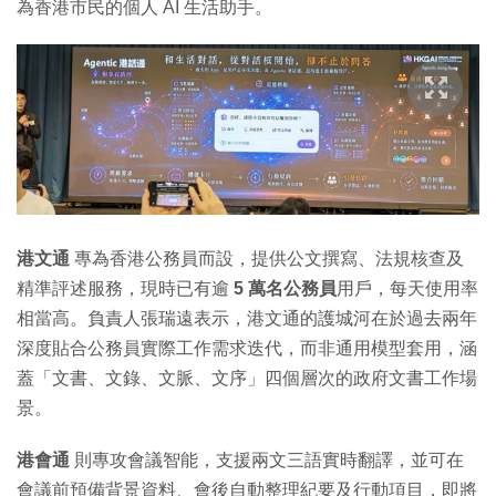
為香港市民的個人 AI 生活助手。
港文通
專為香港公務員而設，提供公文撰寫、法規核查及
精準評述服務，現時已有逾
5 萬名公務員
用戶，每天使用率
相當高。負責人張瑞遠表示，港文通的護城河在於過去兩年
深度貼合公務員實際工作需求迭代，而非通用模型套用，涵
蓋「文書、文錄、文脈、文序」四個層次的政府文書工作場
景。
港會通
則專攻會議智能，支援兩文三語實時翻譯，並可在
會議前預備背景資料、會後自動整理紀要及行動項目，即將