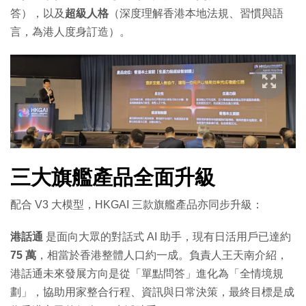
答），以及
超級人格
（深度理解香港本地法規、習慣與語
言，為港人度身訂造）。
三大旗艦產品全面升級
配合 V3 大模型，HKGAI 三款旗艦產品亦同步升級：
港話通
是面向大眾的對話式 AI 助手，現有日活用戶已達約
75 萬
，相當於香港整體人口約一成。負責人王天南介紹，
港話通未來發展方向是從「單點問答」進化為「全情境規
劃」，協助用家整合行程、資訊與日常決策，最終目標是成