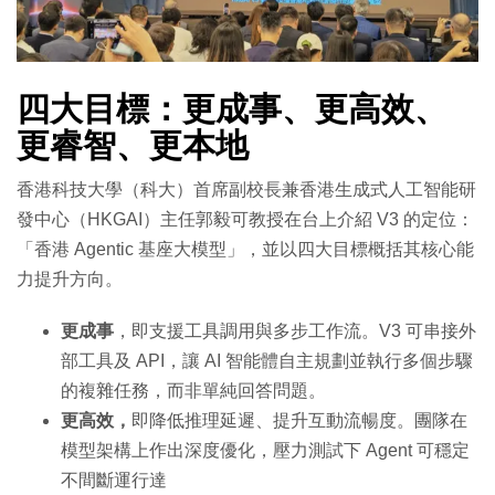
四大目標：更成事、更高效、
更睿智、
更本地
香港科技大學（科大）首席副校長兼香港生成式人工智能研
發中心（HKGAI）主任郭毅可教授在台上介紹 V3 的定位：
「香港 Agentic 基座大模型」，並以四大目標概括其核心能
力提升方向。
更成事
，即支援工具調用與多步工作流。V3 可串接外
部工具及 API，讓 AI 智能體自主規劃並執行多個步驟
的複雜任務，而非單純回答問題。
更高效，
即降低推理延遲、提升互動流暢度。團隊在
模型架構上作出深度優化，壓力測試下 Agent 可穩定
不間斷運行達