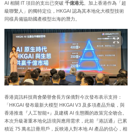
AI 相關 IT 項目的支出已突破
千億港元
。加上香港作為「超
級聯繫人」的獨特定位，HKGAI 認為其本地化大模型技術
同樣具備協助國產模型出海的潛力。
香港資訊科技商會榮譽會長方保僑對今次發布表示支持：
「HKGAI 發布最新大模型 HKGAI V3 及多項產品升級，與
香港推進『人工智能+』及建構 AI 生態圈的政策完全吻合。
本次升級著重本地化語境與應用需求，此前『港話通』已累
積近 75 萬名註冊用戶，反映港人對本地 AI 產品的信心，相