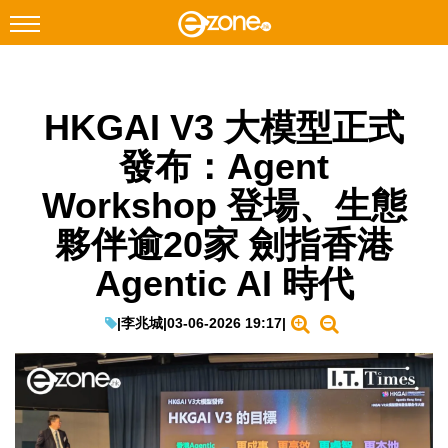
搜尋
HKGAI V3 大模型正式
Facebook
Instagram
發布：Agent
科技焦點
Workshop 登場、生態
網絡生活
夥伴逾20家 劍指香港
遊戲動漫
Agentic AI 時代
教學評測
EduTech
|
李兆城
|
03-06-2026 19:17
|
IT Times
生成式AI與雲端應用
Enterprise Digital Transformation