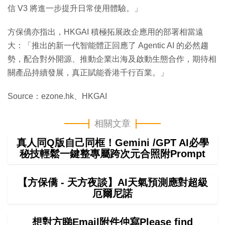
信 V3 將進一步提升日常使用體驗。」
方保僑亦指出，HKGAI 積極拓展政企應用的部署相當遠
大：「推出的新一代智能體正回應了 Agentic AI 的必然趨
勢，配合對外開源、推動企業出海及啟動生態合作，期待相
關產品持續發展，真正賦能香港千行百業。」
Source：ezone.hk、HKGAI
相關文章
真人同Q版自己同框！Gemini /GPT AI必學
秘技輕鬆一鍵整專屬跨次元合照附Prompt
【方保僑 - 天方夜談】AI天氣預測應對超級
厄爾尼諾
想對方睇Email附件仲寫Please find