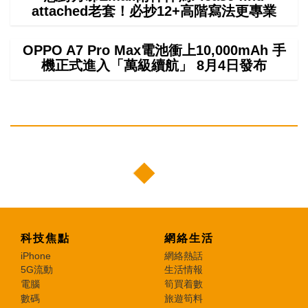
attached老套！必抄12+高階寫法更專業
OPPO A7 Pro Max電池衝上10,000mAh 手
機正式進入「萬級續航」 8月4日發布
科技焦點
網絡生活
iPhone
網絡熱話
5G流動
生活情報
電腦
筍買着數
數碼
旅遊筍料