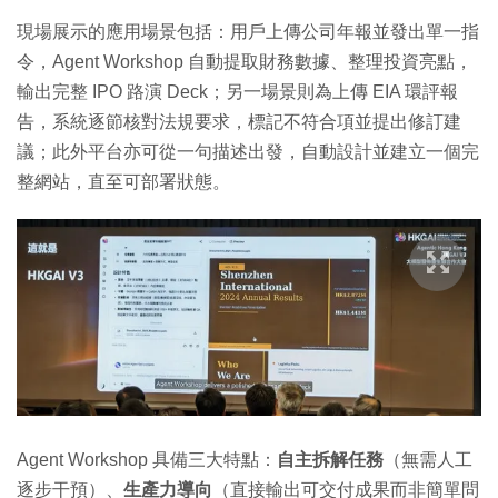
現場展示的應用場景包括：用戶上傳公司年報並發出單一指
令，Agent Workshop 自動提取財務數據、整理投資亮點，
輸出完整 IPO 路演 Deck；另一場景則為上傳 EIA 環評報
告，系統逐節核對法規要求，標記不符合項並提出修訂建
議；此外平台亦可從一句描述出發，自動設計並建立一個完
整網站，直至可部署狀態。
Agent Workshop 具備三大特點：
自主拆解任務
（無需人工
逐步干預）、
生產力導向
（直接輸出可交付成果而非簡單問