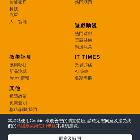
智能家居
熱門話題
科技
汽車
人工智能
遊戲動漫
熱門遊戲
電競裝備
動漫玩具
教學評測
IT TIMES
應用秘技
業界頭條
新品測試
AI 策略
Apps 情報
名家專欄
其他
私隱政策
免責聲明
聯絡/關於我們
本網站使用Cookies來改善您的瀏覽體驗, 請確定您同意及接受我
© 2026 e-zone. All Rights Reserved.
們的
私隱政策與使用條款
才繼續瀏覽。
在Google
同意及關閉
追蹤《e-zone》