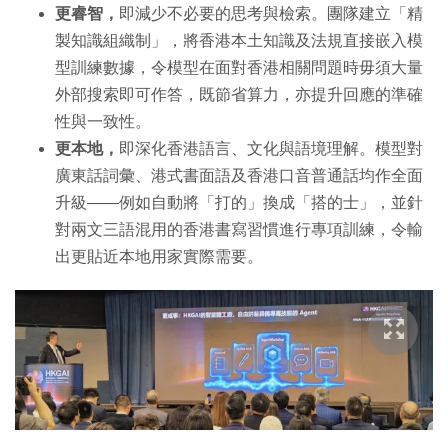
更睿智，
即減少不必要的思考與檢索。團隊建立「精
製知識組織制」，將香港本土知識及法規直接嵌入模
型訓練數據，令模型在面對香港相關問題時毋須大量
外部搜索即可作答，既節省算力，亦提升回應的準確
性與一致性。
更本地，
即深化香港語言、文化與語境理解。模型對
廣東話詞彙、港式書面語及香港口音普通話均作全面
升級——例如自動將「打的」換成「搭的士」，並針
對兩文三語混用的香港書寫習慣進行專項訓練，令輸
出更貼近本地用家實際需要。