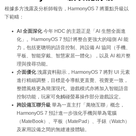
根據多方洩露及分析師報告，HarmonyOS 7 將重點升級以
下範疇：
AI 全面深化
今年 HDC 的主題正是「AI 生態全面進
化」。HarmonyOS 7 預計將整合更強大的端側 AI 能
力，包括更聰明的語音控制、跨設備 AI 協同（手機、
平板、智能穿戴、智慧家居一體化），以及 AI 相片整
理與搜尋功能。
介面優化
洩露資料顯示，HarmonyOS 7 將對 UI 元素
進行精細調整，目標是令導航更直覺、視覺更一致，
整體風格更為簡潔現代。遊戲模式亦將加入智能語音
控制功能，玩家可免觸碰螢幕操作部分遊戲設定。
跨設備互聯升級
華為一直主打「萬物互聯」概念，
HarmonyOS 7 預計進一步強化手機與華為電腦
（MateBook）、平板（MatePad）、手錶（Watch）
及家用設備之間的無縫連接體驗。