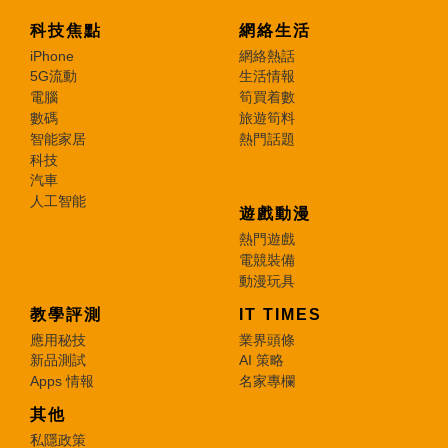
科技焦點
網絡生活
iPhone
網絡熱話
5G流動
生活情報
電腦
筍買着數
數碼
旅遊筍料
智能家居
熱門話題
科技
汽車
人工智能
遊戲動漫
熱門遊戲
電競裝備
動漫玩具
教學評測
IT TIMES
應用秘技
業界頭條
新品測試
AI 策略
Apps 情報
名家專欄
其他
私隱政策