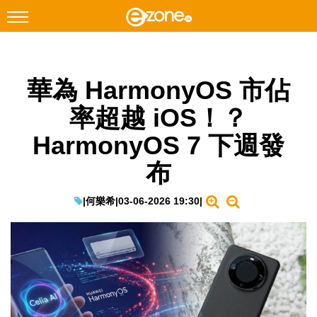
搜尋
華為 HarmonyOS 市佔
Facebook
Instagram
率超越 iOS！？
科技焦點
HarmonyOS 7 下週發
網絡生活
布
遊戲動漫
教學評測
|
何樂希
|
03-06-2026 19:30
|
EduTech
IT Times
生成式AI與雲端應用
Enterprise Digital Transformation