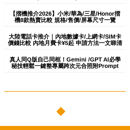
【摺機推介2026】小米/華為/三星/Honor摺
機8款熱賣比較 規格/售價/屏幕尺寸一覽
大陸電話卡推介｜內地數據卡/上網卡/SIM卡
價錢比較 內地月費卡¥5起 申請方法一文睇清
真人同Q版自己同框！Gemini /GPT AI必學
秘技輕鬆一鍵整專屬跨次元合照附Prompt