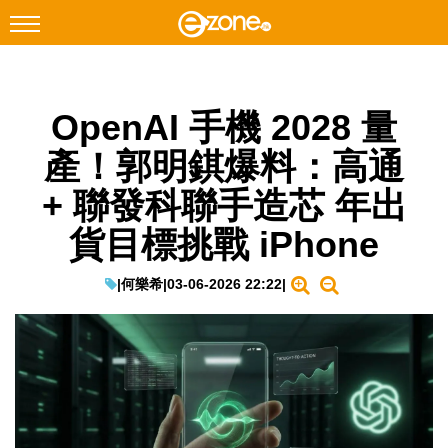
搜尋
OpenAI 手機 2028 量
Facebook
Instagram
產！郭明錤爆料：高通
科技焦點
+ 聯發科聯手造芯 年出
網絡生活
貨目標挑戰 iPhone
遊戲動漫
教學評測
|
何樂希
|
03-06-2026 22:22
|
EduTech
IT Times
生成式AI與雲端應用
Enterprise Digital Transformation