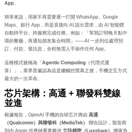
App
。
簡單來說，用家不再需要逐一打開 WhatsApp、Google
Maps、銀行 App，而是直接向 AI 說出需求，由 AI 智能體
自動跨平台、跨服務完成任務。例如：「幫我訂明晚 8 點中
環的餐廳，再通知朋友集合時間」——AI 一步到位處理預
訂、付款、發訊息，全程無需人手操作任何 App。
這種模式被稱為「
Agentic Computing
（代理式運
算）」，業界普遍認為這是繼觸控螢幕之後，手機交互方式
最大的一次革命。
芯片架構：高通 + 聯發科雙線
並進
根據報告，OpenAI 手機的自研芯片將由
高通
（Qualcomm）與聯發科（MediaTek）
聯合設計，製造商
則由 Apple 供應鏈重要夥伴
立訊精密（Luxshare）
獨家負