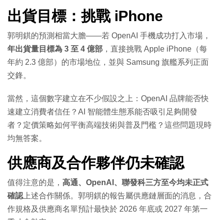
出貨目標：挑戰 iPhone
郭明錤的預測相當大膽——若 OpenAI 手機成功打入市場，
年出貨量目標為 3 至 4 億部
，直接挑戰 Apple iPhone（每
年約 2.3 億部）的市場地位，並與 Samsung 旗艦系列正面
交鋒。
當然，這個數字建立在不少假設之上：OpenAI 品牌能否快
速建立消費者信任？AI 智能體生態系能否吸引足夠開發
者？定價策略如何平衡高端技術與普及門檻？這些問題現時
均無答案。
供應商及合作夥伴仍未確認
值得注意的是，
高通、OpenAI、聯發科三方至今均未正式
確認
上述合作關係。郭明錤的報告屬供應鏈層面的消息，合
作規格及供應商名單預計最快於 2026 年底或 2027 年第一