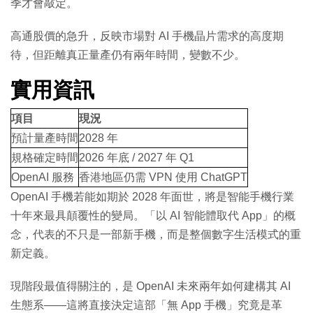
季才會敲定。
高通股價的急升，反映市場對 AI 手機晶片需求的高度期
待，但距離真正量產仍有兩年時間，變數不少。
實用資訊
項目
現況
預計量產時間
2028 年
規格確定時間
2026 年底 / 2027 年 Q1
OpenAI 服務
香港地區仍需 VPN 使用 ChatGPT
OpenAI 手機若能如期於 2028 年面世，將是智能手機行業
十年來最具顛覆性的變局。「以 AI 智能體取代 App」的概
念，代表的不只是一部新手機，而是整個數字生活模式的重
新定義。
現階段最值得關注的，是 OpenAI 未來兩年如何建構其 AI
生態系——這將直接決定這部「無 App 手機」究竟是革