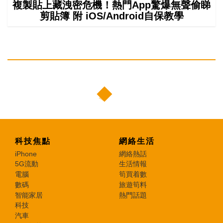
複製貼上藏洩密危機！熱門App驚爆無聲偷睇
剪貼簿 附 iOS/Android自保教學
科技焦點
網絡生活
iPhone
網絡熱話
5G流動
生活情報
電腦
筍買着數
數碼
旅遊筍料
智能家居
熱門話題
科技
汽車