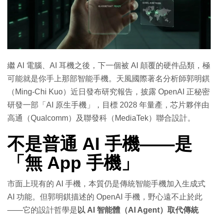
特集
繼 AI 電腦、AI 耳機之後，下一個被 AI 顛覆的硬件品類，極
可能就是你手上那部智能手機。天風國際著名分析師郭明錤
（Ming-Chi Kuo）近日發布研究報告，披露 OpenAI 正秘密
研發一部「AI 原生手機」，目標 2028 年量產，芯片夥伴由
高通（Qualcomm）及聯發科（MediaTek）聯合設計。
不是普通 AI 手機——是
「無 App 手機」
市面上現有的 AI 手機，本質仍是傳統智能手機加入生成式
AI 功能。但郭明錤描述的 OpenAI 手機，野心遠不止於此
——它的設計哲學是
以 AI 智能體（AI Agent）取代傳統