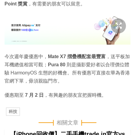
Point 獎賞
，有需要的朋友可以留意。
今次週年慶優惠中，
Mate X7 摺疊機配套最豐富
，送平板加
耳機總值相當可觀；
Pura 80
則是攝影愛好者以合理價位體
驗 HarmonyOS 生態的好機會。所有優惠可直接在華為香港
官網下單，毋須親臨門市。
優惠期至
7 月 2 日
，有興趣的朋友宜把握時機。
科技
相關文章
【iPhone回收價】二手手機trade in官方vs