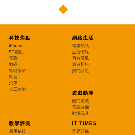
科技焦點
網絡生活
iPhone
網絡熱話
5G流動
生活情報
電腦
筍買着數
數碼
旅遊筍料
智能家居
熱門話題
科技
汽車
人工智能
遊戲動漫
熱門遊戲
電競裝備
動漫玩具
教學評測
IT TIMES
應用秘技
業界頭條