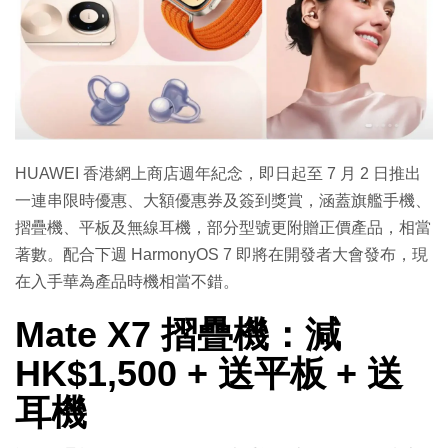
HUAWEI 香港網上商店週年紀念，即日起至 7 月 2 日推出
一連串限時優惠、大額優惠券及簽到獎賞，涵蓋旗艦手機、
摺疊機、平板及無線耳機，部分型號更附贈正價產品，相當
著數。配合下週 HarmonyOS 7 即將在開發者大會發布，現
在入手華為產品時機相當不錯。
Mate X7 摺疊機：減
HK$1,500 + 送平板 + 送
耳機