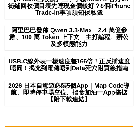
街鋪回收價目表先達現金價較好？8個iPhone
Trade-in事項須知保私隱
阿里巴巴發佈 Qwen 3.8-Max 2.4 萬億參
數、100 萬 Token 上下文 主打編程、辦公
及多模態能力
USB-C線外表一樣速度差166倍！正反插速度
唔同！揭充到電傳唔到Data死穴附買線指南
2026 日本自駕遊必裝5個App｜Map Code導
航、即時停車場空位、搵食加油一App搞掂
【附下載連結】