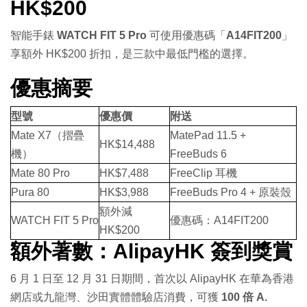
HK$200
智能手錶
WATCH FIT 5 Pro
可使用優惠碼「
A14FIT200
」
享額外 HK$200 折扣，是三款中最低門檻的選擇。
優惠摘要
型號
優惠價
附送
Mate X7（摺疊
MatePad 11.5 +
HK$14,488
機）
FreeBuds 6
Mate 80 Pro
HK$7,488
FreeClip 耳機
Pura 80
HK$3,988
FreeBuds Pro 4 + 原裝殼
額外減
WATCH FIT 5 Pro
優惠碼：A14FIT200
HK$200
額外著數：AlipayHK 簽到獎賞
6 月 1 日至 12 月 31 日期間，首次以 AlipayHK 在華為香港
網店或九龍灣、沙田實體體驗店消費，可獲
100 倍 A.