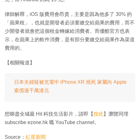
律師解釋，iOS 版費用會昂貴，主要是因為他多了 30% 的
「蘋果稅」，也就是開發者必須要繳交給蘋果的費用，而不
少開發者就會把這個稅金轉嫁給消費者。而優酷官方也表
示，在蘋果上的軟件消費，是有部分要繳交給蘋果作為渠道
費用的。
【相關報道】
日本夫婦疑被充電中 iPhone XR 燒死 家屬向 Apple
索償過千萬港元
想睇盡全城最 Hit 科技生活影片，請即【
按此
】瀏覽同埋
subscribe ezone.hk 嘅 YouTube channel。
Source：
紅星新聞