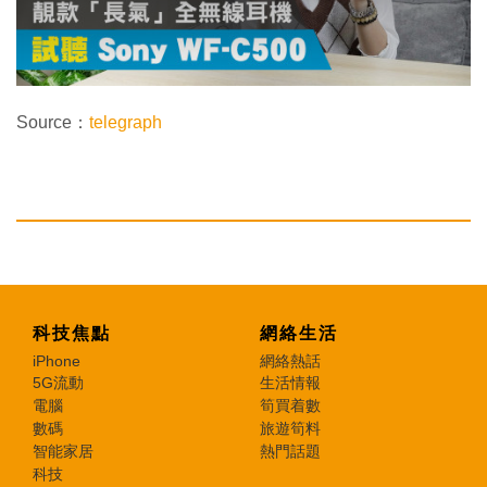
o
w
.
Source：
telegraph
科技焦點
網絡生活
iPhone
網絡熱話
5G流動
生活情報
電腦
筍買着數
數碼
旅遊筍料
智能家居
熱門話題
科技