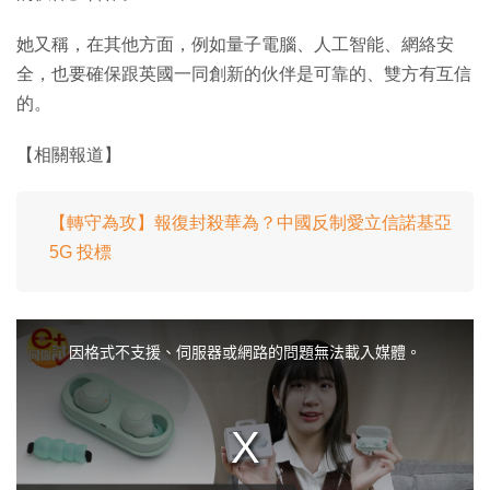
她又稱，在其他方面，例如量子電腦、人工智能、網絡安
全，也要確保跟英國一同創新的伙伴是可靠的、雙方有互信
的。
【相關報道】
【轉守為攻】報復封殺華為？中國反制愛立信諾基亞
5G 投標
T
h
i
因格式不支援、伺服器或網路的問題無法載入媒體。
s
i
s
a
m
o
d
a
l
w
i
n
d