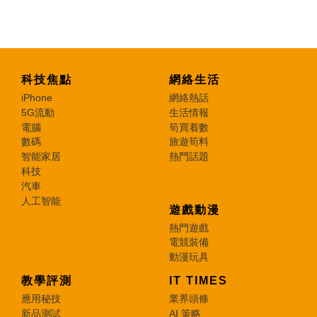
特集
科技焦點
網絡生活
iPhone
網絡熱話
5G流動
生活情報
電腦
筍買着數
數碼
旅遊筍料
智能家居
熱門話題
科技
汽車
人工智能
遊戲動漫
熱門遊戲
電競裝備
動漫玩具
教學評測
IT TIMES
應用秘技
業界頭條
新品測試
AI 策略