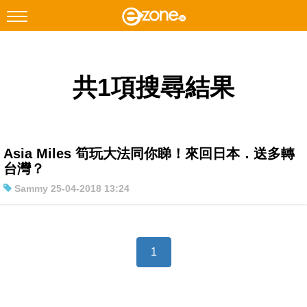
搜尋
共1項搜尋結果
Facebook
Instagram
科技焦點
網絡生活
Asia Miles 筍玩大法同你睇！來回日本．送多轉
遊戲動漫
台灣？
Sammy 25-04-2018 13:24
教學評測
EduTech
IT Times
1
生成式AI與雲端應用
Enterprise Digital Transformation