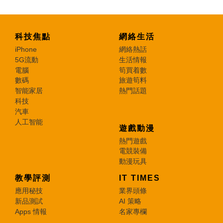
科技焦點
網絡生活
iPhone
網絡熱話
5G流動
生活情報
電腦
筍買着數
數碼
旅遊筍料
智能家居
熱門話題
科技
汽車
人工智能
遊戲動漫
熱門遊戲
電競裝備
動漫玩具
教學評測
IT TIMES
應用秘技
業界頭條
新品測試
AI 策略
Apps 情報
名家專欄