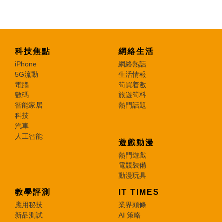
科技焦點
網絡生活
iPhone
網絡熱話
5G流動
生活情報
電腦
筍買着數
數碼
旅遊筍料
智能家居
熱門話題
科技
汽車
人工智能
遊戲動漫
熱門遊戲
電競裝備
動漫玩具
教學評測
IT TIMES
應用秘技
業界頭條
新品測試
AI 策略