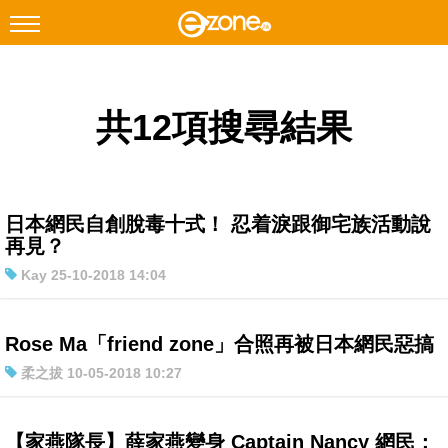
搜尋
共12項搜尋結果
Facebook
Instagram
科技焦點
網絡生活
日本網民自創脫毒十式！ 忍着淚跟御宅族活動說
遊戲動漫
再見？
Kay 25-10-2018 14:04
教學評測
EduTech
Rose Ma「friend zone」合照再被日本網民惡搞
IT Times
柔之拔 10-05-2018 10:27
生成式AI與雲端應用
Enterprise Digital Transformation
【家燕隊長】薛家燕變身 Captain Nancy 網民：