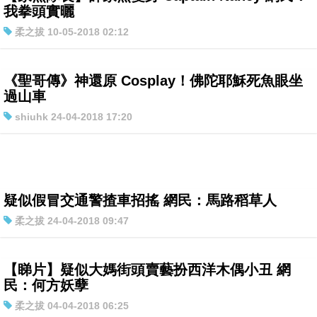
我拳頭實曬
特集
柔之拔 10-05-2018 02:12
《聖哥傳》神還原 Cosplay！佛陀耶穌死魚眼坐
過山車
shiuhk 24-04-2018 17:20
疑似假冒交通警揸車招搖 網民：馬路稻草人
柔之拔 24-04-2018 09:47
【睇片】疑似大媽街頭賣藝扮西洋木偶小丑 網
民：何方妖孽
柔之拔 04-04-2018 06:25