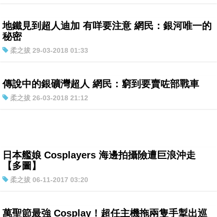
地鐵見到超人迪加 有咩要注意 網民：銀河唯一的
秘密
柔之拔 29-03-2018 01:33
傳說中的銀礦灣超人 網民：窮到要賣咗部戰車
柔之拔 26-03-2018 21:12
日本艦娘 Cosplayers 海邊拍攝險遭巨浪沖走
【多圖】
柔之拔 06-11-2017 03:20
萬聖節最強 Cosplay！超任主機拖兩隻手掣出巡