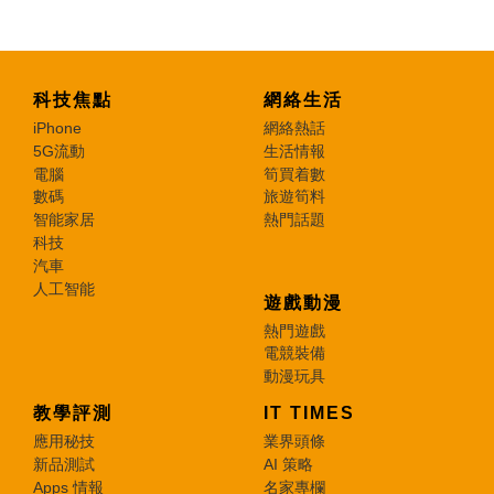
特集
科技焦點
網絡生活
iPhone
網絡熱話
5G流動
生活情報
電腦
筍買着數
數碼
旅遊筍料
智能家居
熱門話題
科技
汽車
人工智能
遊戲動漫
熱門遊戲
電競裝備
動漫玩具
教學評測
IT TIMES
應用秘技
業界頭條
新品測試
AI 策略
Apps 情報
名家專欄