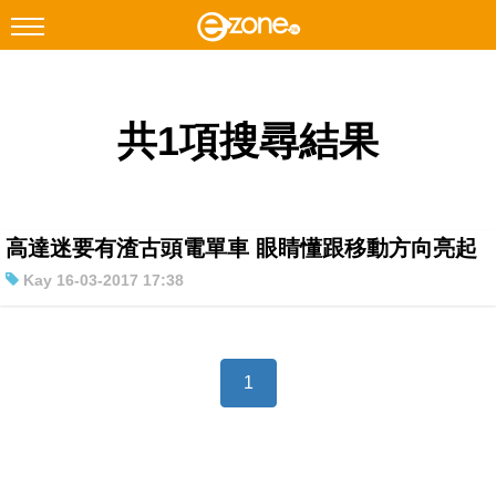
搜尋
共1項搜尋結果
Facebook
Instagram
科技焦點
網絡生活
高達迷要有渣古頭電單車 眼睛懂跟移動方向亮起
遊戲動漫
Kay 16-03-2017 17:38
教學評測
EduTech
1
IT Times
生成式AI與雲端應用
Enterprise Digital Transformation