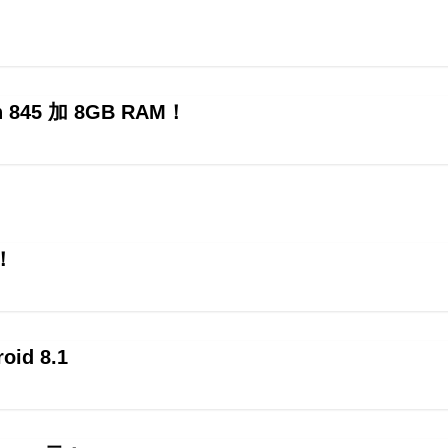
 845 加 8GB RAM！
！
id 8.1