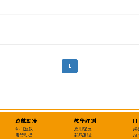
1
遊戲動漫
教學評測
I
熱門遊戲
應用秘技
業
電競裝備
新品測試
AI