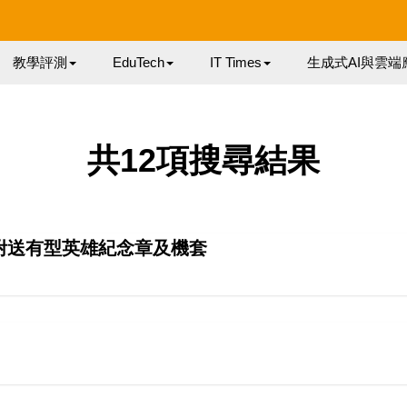
教學評測
EduTech
IT Times
生成式AI與雲端
共12項搜尋結果
貨抵港 附送有型英雄紀念章及機套