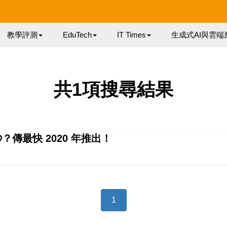
教學評測
EduTech
IT Times
生成式AI與雲端
共1項搜尋結果
？傳最快 2020 年推出！
1