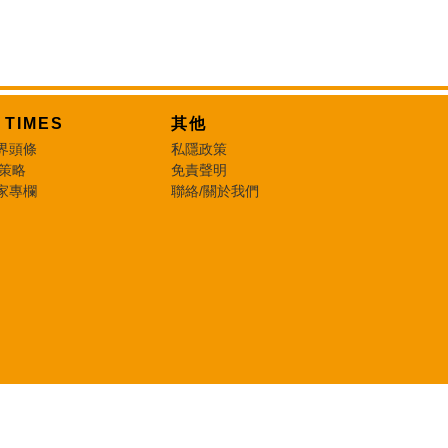
T TIMES
其他
界頭條
私隱政策
 策略
免責聲明
家專欄
聯絡/關於我們