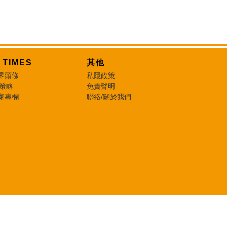
T TIMES
其他
界頭條
私隱政策
 策略
免責聲明
家專欄
聯絡/關於我們