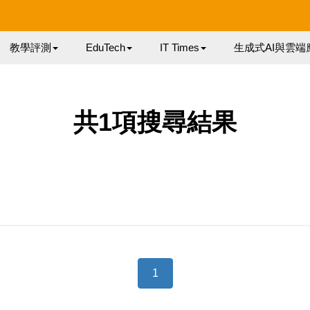
教學評測
EduTech
IT Times
生成式AI與雲端
共1項搜尋結果
1