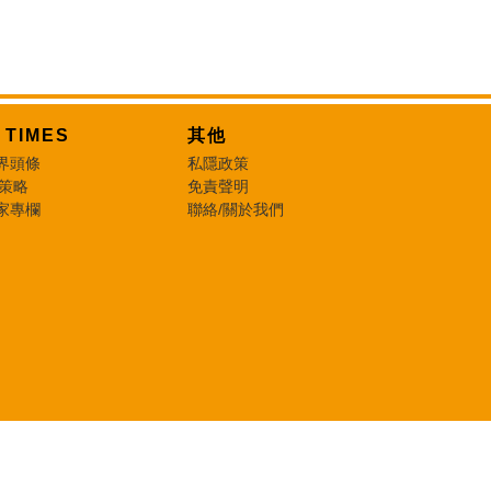
T TIMES
其他
界頭條
私隱政策
 策略
免責聲明
家專欄
聯絡/關於我們