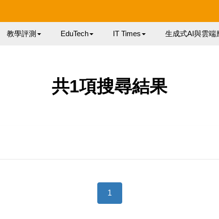
教學評測
EduTech
IT Times
生成式AI與雲端
共1項搜尋結果
1