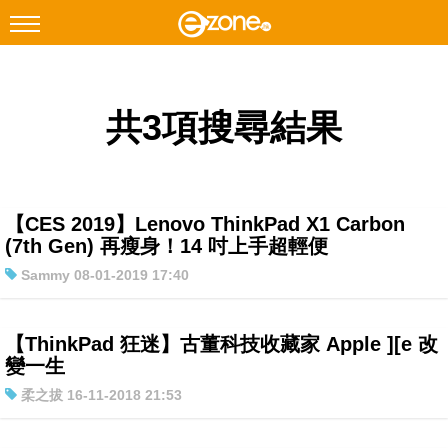
搜尋
共3項搜尋結果
Facebook
Instagram
科技焦點
網絡生活
【CES 2019】Lenovo ThinkPad X1 Carbon
遊戲動漫
(7th Gen) 再瘦身！14 吋上手超輕便
Sammy 08-01-2019 17:40
教學評測
EduTech
【ThinkPad 狂迷】古董科技收藏家 Apple ][e 改
IT Times
變一生
生成式AI與雲端應用
柔之拔 16-11-2018 21:53
Enterprise Digital Transformation