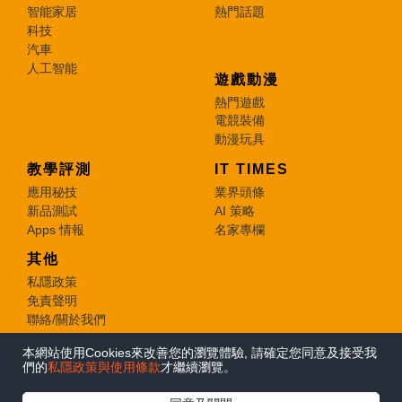
智能家居
熱門話題
科技
汽車
人工智能
遊戲動漫
熱門遊戲
電競裝備
動漫玩具
教學評測
IT TIMES
應用秘技
業界頭條
新品測試
AI 策略
Apps 情報
名家專欄
其他
私隱政策
免責聲明
聯絡/關於我們
本網站使用Cookies來改善您的瀏覽體驗, 請確定您同意及接受我
© 2026 e-zone. All Rights Reserved.
們的
私隱政策與使用條款
才繼續瀏覽。