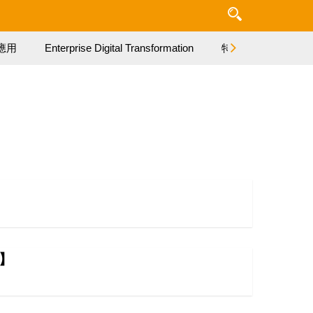
應用
Enterprise Digital Transformation
特集
價】