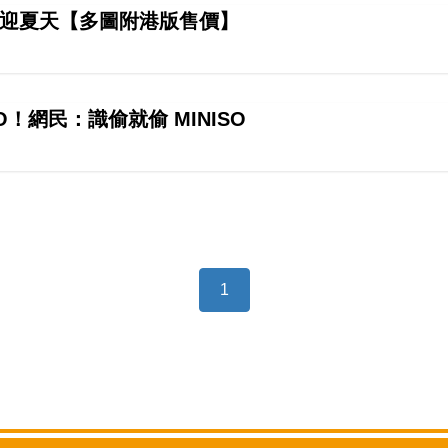
小兵陪你迎夏天【多圖附港版售價】
！網民：識偷就偷 MINISO
1