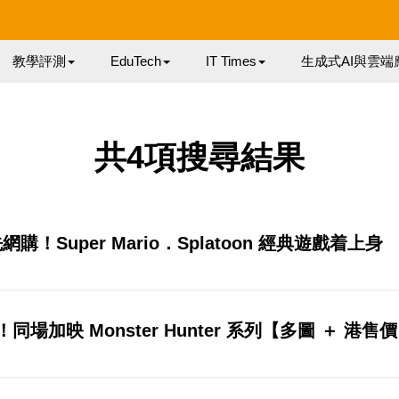
教學評測
EduTech
IT Times
生成式AI與雲端
共4項搜尋結果
先網購！Super Mario．Splatoon 經典遊戲着上身
香港有售！同場加映 Monster Hunter 系列【多圖 ＋ 港售