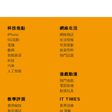
科技焦點
網絡生活
iPhone
網絡熱話
5G流動
生活情報
電腦
筍買着數
數碼
旅遊筍料
智能家居
熱門話題
科技
汽車
人工智能
遊戲動漫
熱門遊戲
電競裝備
動漫玩具
教學評測
IT TIMES
應用秘技
業界頭條
新品測試
AI 策略