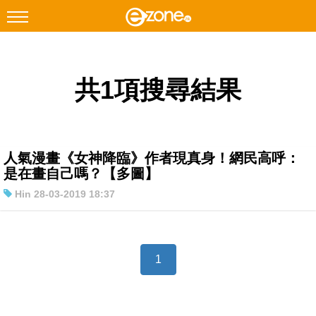
搜尋
共1項搜尋結果
Facebook
Instagram
科技焦點
網絡生活
人氣漫畫《女神降臨》作者現真身！網民高呼：
遊戲動漫
是在畫自己嗎？【多圖】
Hin 28-03-2019 18:37
教學評測
EduTech
IT Times
1
生成式AI與雲端應用
Enterprise Digital Transformation