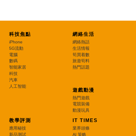
特集
科技焦點
網絡生活
iPhone
網絡熱話
5G流動
生活情報
電腦
筍買着數
數碼
旅遊筍料
智能家居
熱門話題
科技
汽車
人工智能
遊戲動漫
熱門遊戲
電競裝備
動漫玩具
教學評測
IT TIMES
應用秘技
業界頭條
新品測試
AI 策略