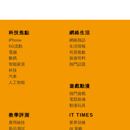
科技焦點
網絡生活
iPhone
網絡熱話
5G流動
生活情報
電腦
筍買着數
數碼
旅遊筍料
智能家居
熱門話題
科技
汽車
人工智能
遊戲動漫
熱門遊戲
電競裝備
動漫玩具
教學評測
IT TIMES
應用秘技
業界頭條
新品測試
AI 策略