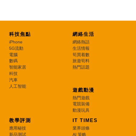
特集
科技焦點
網絡生活
iPhone
網絡熱話
5G流動
生活情報
電腦
筍買着數
數碼
旅遊筍料
智能家居
熱門話題
科技
汽車
人工智能
遊戲動漫
熱門遊戲
電競裝備
動漫玩具
教學評測
IT TIMES
應用秘技
業界頭條
新品測試
AI 策略