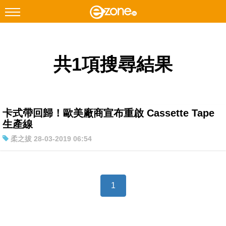
搜尋
共1項搜尋結果
Facebook
Instagram
科技焦點
網絡生活
卡式帶回歸！歐美廠商宣布重啟 Cassette Tape
遊戲動漫
生產線
柔之拔 28-03-2019 06:54
教學評測
EduTech
IT Times
1
生成式AI與雲端應用
Enterprise Digital Transformation