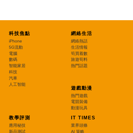
科技焦點
網絡生活
iPhone
網絡熱話
5G流動
生活情報
電腦
筍買着數
數碼
旅遊筍料
智能家居
熱門話題
科技
汽車
人工智能
遊戲動漫
熱門遊戲
電競裝備
動漫玩具
教學評測
IT TIMES
應用秘技
業界頭條
新品測試
AI 策略