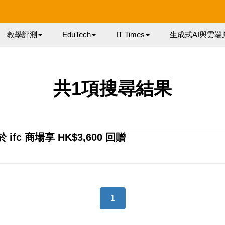
教學評測
EduTech
IT Times
生成式AI與雲端
共1項搜尋結果
於 ifc 商場享 HK$3,600 回贈
1