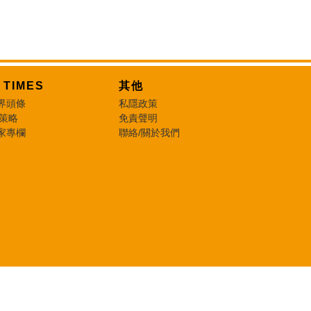
T TIMES
其他
界頭條
私隱政策
 策略
免責聲明
家專欄
聯絡/關於我們