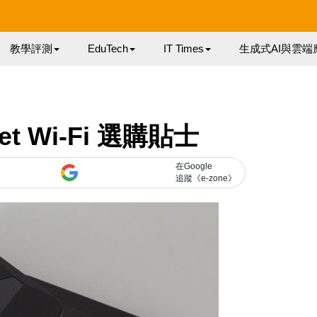
教學評測
EduTech
IT Times
生成式AI與雲端
ket Wi-Fi 選購貼士
在Google
追蹤《e-zone》