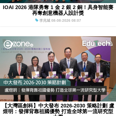
特集
IOAI 2026 港隊勇奪 1 金 2 銀 2 銅！具身智能賽
再奪創意機器人設計獎
李兆城 08-08-2026 08:07
【大灣區創科】中大發布 2026-2030 策略計劃 盧
煜明：發揮背靠祖國優勢 打造全球第一流研究型