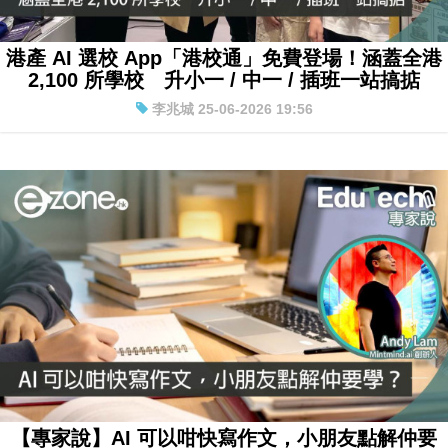
港產 AI 選校 App「港校通」免費登場！涵蓋全港
2,100 所學校 升小一 / 中一 / 插班一站搞掂
李兆城 25-06-2026 19:56
【專家說】AI 可以咁快寫作文，小朋友點解仲要