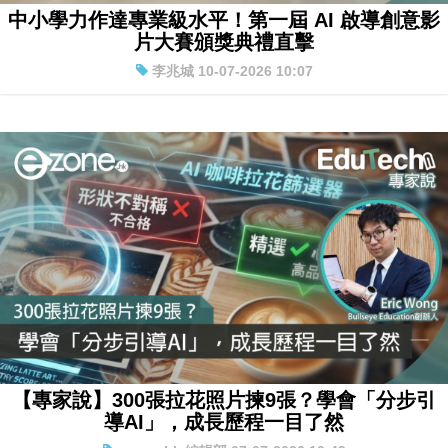
中小學力作達專業級水平！第一屆 AI 啟導創意影
片大賽頒獎典禮直擊
李兆城 10-07-2026 10:07
【專家說】300張拉花照片揀9張？學會「分步引
導AI」，成長歷程一目了然