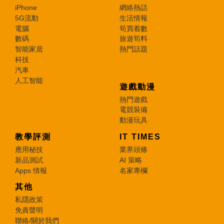
iPhone
網絡熱話
5G流動
生活情報
電腦
筍買着數
數碼
旅遊筍料
智能家居
熱門話題
科技
汽車
人工智能
遊戲動漫
熱門遊戲
電競裝備
動漫玩具
教學評測
IT TIMES
應用秘技
業界頭條
新品測試
AI 策略
Apps 情報
名家專欄
其他
私隱政策
免責聲明
聯絡/關於我們