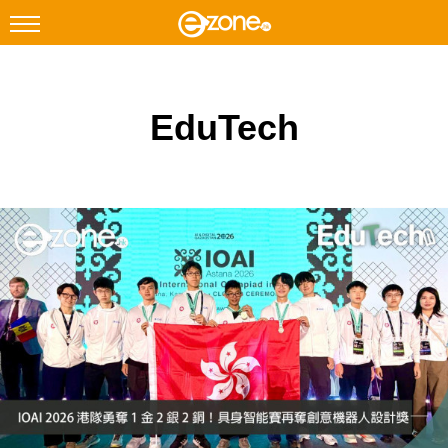
搜尋
EduTech
Facebook
Instagram
科技焦點
網絡生活
遊戲動漫
教學評測
EduTech
IT Times
生成式AI與雲端應用
Enterprise Digital Transformation