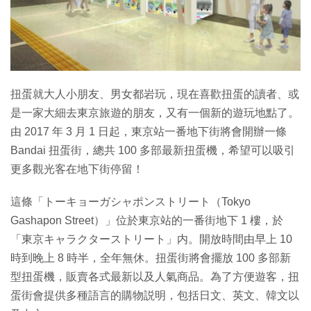
特集
扭蛋就大人小朋友、男女都岩玩，現在喜歡扭蛋的讀者、或
是一家大細去東京旅遊的朋友，又有一個新的遊玩地點了。
由 2017 年 3 月 1 日起，東京站一番地下街將會開辦一條
Bandai 扭蛋街，總共 100 多部最新扭蛋機，希望可以吸引
更多觀光客在地下街停留！
這條「トーキョーガシャポンストリート（Tokyo
Gashapon Street）」位於東京站的一番街地下 1 樓，於
「東京キャラクターストリート」内。開放時間由早上 10
時到晚上 8 時半，全年無休。扭蛋街將會擺放 100 多部新
型扭蛋機，販賣各式最新以及人氣商品。為了方便遊客，扭
蛋街會提供多種語言的購物説明，包括日文、英文、韓文以