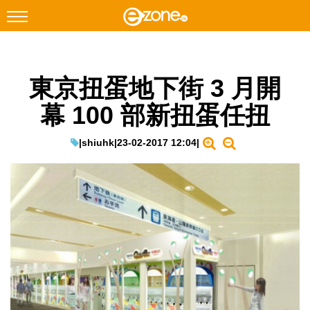
搜尋
東京扭蛋地下街 3 月開
Facebook
Instagram
幕 100 部新扭蛋任扭
科技焦點
網絡生活
|
shiuhk
|
23-02-2017 12:04
|
遊戲動漫
教學評測
EduTech
IT Times
生成式AI與雲端應用
Enterprise Digital Transformation