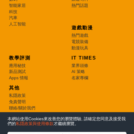
智能家居
熱門話題
科技
汽車
人工智能
遊戲動漫
熱門遊戲
電競裝備
動漫玩具
教學評測
IT TIMES
應用秘技
業界頭條
新品測試
AI 策略
Apps 情報
名家專欄
其他
私隱政策
免責聲明
聯絡/關於我們
本網站使用Cookies來改善您的瀏覽體驗, 請確定您同意及接受我
© 2026 e-zone. All Rights Reserved.
們的
私隱政策與使用條款
才繼續瀏覽。
在Google