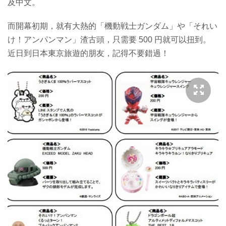
及中文。
而開幕初期，就有大熱的「機動戦士ガンダム」や「それい
け！アンパンマン」渣古頭，只需要 500 円就可以扭到。
近日到日本東京旅遊的朋友，記得不要錯過！