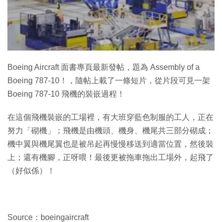
Boeing Aircraft 面書專頁最新發帖，題為 Assembly of a
Boeing 787-10！，隨帖上載了一條短片，從片段可見一架
Boeing 787-10 飛機的裝嵌過程！
在這個飛機裝嵌的工場裡，有大班穿藍色制服的工人，正在
努力「砌機」；飛機是由機頭、機身、機尾共三部分砌成；
機中翼與機尾翼也是被吊起再慢慢移送到適當位置，然後裝
上；還有機腳，正呀喂！最後更被拖車拖出工場外，起飛了
（好似係）！
Source：boeingaircraft