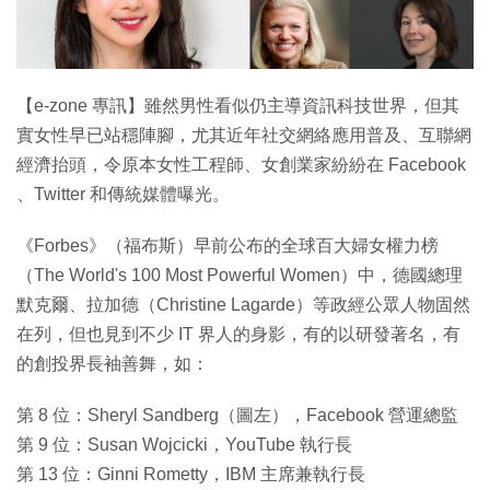
特集
【e-zone 專訊】雖然男性看似仍主導資訊科技世界，但其
實女性早已站穩陣腳，尤其近年社交網絡應用普及、互聯網
經濟抬頭，令原本女性工程師、女創業家紛紛在 Facebook
、Twitter 和傳統媒體曝光。
《Forbes》（福布斯）早前公布的全球百大婦女權力榜
（The World's 100 Most Powerful Women）中，德國總理
默克爾、拉加德（Christine Lagarde）等政經公眾人物固然
在列，但也見到不少 IT 界人的身影，有的以研發著名，有
的創投界長袖善舞，如：
第 8 位：Sheryl Sandberg（圖左），Facebook 營運總監
第 9 位：Susan Wojcicki，YouTube 執行長
第 13 位：Ginni Rometty，IBM 主席兼執行長