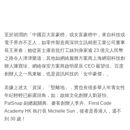
至於胡潤的「中國百大富豪榜」或女富豪榜中，來自科技或
電子界亦不乏人，如零件製造商深圳立訊精密工業公司董事
長王來春，她從富士康首批打工妹到身家逾 23 億元人民幣
之路令人津津樂道；其他如網絡服務方案商上海網宿科技創
辦人陳寶珍、網絡保安方案商啟明星辰 CEO 嚴望佳、百度
創辦人之一馬東敏，也是資訊科技的「女中豪傑」。
若嫌上述太「資深」「堅離地」，實也有很多華人年青女性
年紀輕輕已嶄露頭角，如：啟維文化創辦人劉莙怡、
PatSnap 副總裁關典、麥客創辦人李卉、Firrst Code
Academy HK 執行長 Michelle Sun，後者是香港人，還不
到 30 歲！