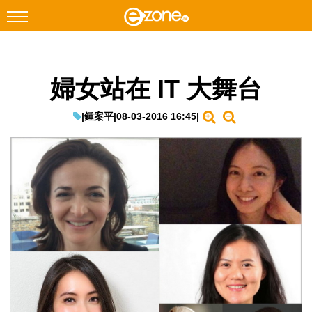
搜尋
婦女站在 IT 大舞台
Facebook
Instagram
科技焦點
|
鍾案平
|
08-03-2016 16:45
|
網絡生活
遊戲動漫
教學評測
EduTech
IT Times
生成式AI與雲端應用
Enterprise Digital Transformation