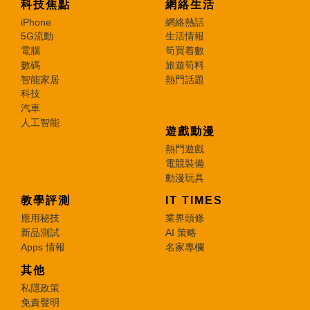
科技焦點
網絡生活
iPhone
網絡熱話
5G流動
生活情報
電腦
筍買着數
數碼
旅遊筍料
智能家居
熱門話題
科技
汽車
人工智能
遊戲動漫
熱門遊戲
電競裝備
動漫玩具
教學評測
IT TIMES
應用秘技
業界頭條
新品測試
AI 策略
Apps 情報
名家專欄
其他
私隱政策
免責聲明