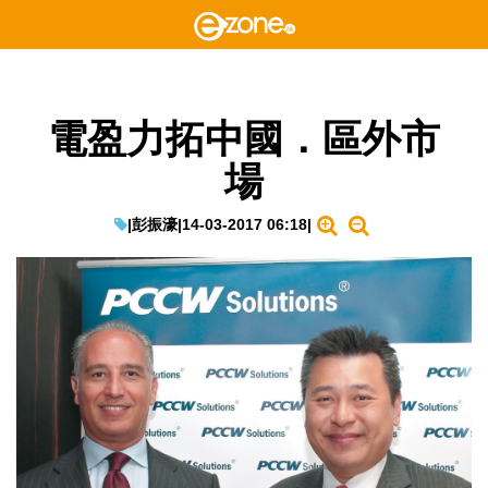
電盈力拓中國．區外市
場
|
彭振濠
|
14-03-2017 06:18
|