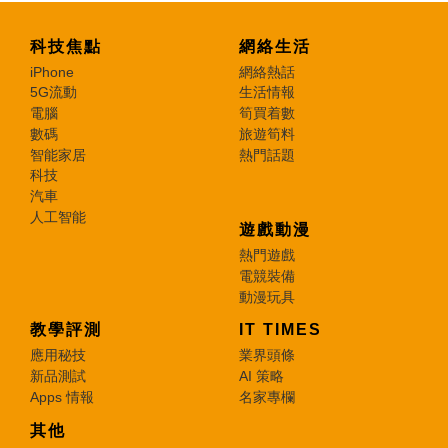
科技焦點
網絡生活
iPhone
網絡熱話
5G流動
生活情報
電腦
筍買着數
數碼
旅遊筍料
智能家居
熱門話題
科技
汽車
人工智能
遊戲動漫
熱門遊戲
電競裝備
動漫玩具
教學評測
IT TIMES
應用秘技
業界頭條
新品測試
AI 策略
Apps 情報
名家專欄
其他