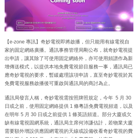
【e-zone 專訊】奇妙電視即將啟播，但只能用有線電視自
家的固定網絡廣播。通訊事務管理局剛公布，就奇妙電視提
出申請，讓其除了可使用固定網絡外，亦可使用頻譜作為新
增傳送模式，以提供本地免費電視節目服務一事，通訊局已
應奇妙電視的要求，暫緩處理該項申請，直至奇妙電視於其
免費電視服務啟播後可重啟與通訊局的商討為止。
通訊局發言人稱，奇妙電視需按照牌照規定，今年 5 月 30
日或之前，使用固定網絡提供 1 條粵語免費電視頻道，以及
在明年 5 月 30 日或之前提供 1 條英語頻道。部分大廈或欠
缺有線電視固網系統，通訊局主席何沛謙估計，若物業大廈
需要額外增設供應固網電視的天線或設備收看奇妙電視的費