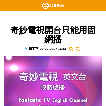
奇妙電視開台只能用固
網播
|
鍾案平
|
09-02-2017 16:58
|