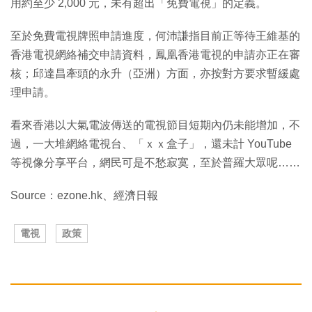
用約至少 2,000 元，未有超出「免費電視」的定義。
至於免費電視牌照申請進度，何沛謙指目前正等待王維基的
香港電視網絡補交申請資料，鳳凰香港電視的申請亦正在審
核；邱達昌牽頭的永升（亞洲）方面，亦按對方要求暫緩處
理申請。
看來香港以大氣電波傳送的電視節目短期內仍未能增加，不
過，一大堆網絡電視台、「ｘｘ盒子」，還未計 YouTube
等視像分享平台，網民可是不愁寂寞，至於普羅大眾呢……
Source：ezone.hk、經濟日報
電視
政策