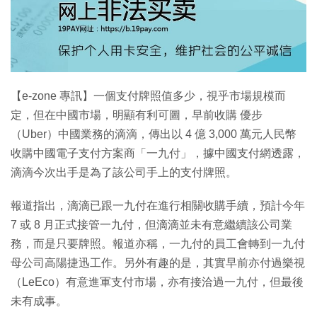
特集
【e-zone 專訊】一個支付牌照值多少，視乎市場規模而
定，但在中國市場，明顯有利可圖，早前收購 優步
（Uber）中國業務的滴滴，傳出以 4 億 3,000 萬元人民幣
收購中國電子支付方案商「一九付」，據中國支付網透露，
滴滴今次出手是為了該公司手上的支付牌照。
報道指出，滴滴已跟一九付在進行相關收購手續，預計今年
7 或 8 月正式接管一九付，但滴滴並未有意繼續該公司業
務，而是只要牌照。報道亦稱，一九付的員工會轉到一九付
母公司高陽捷迅工作。另外有趣的是，其實早前亦付過樂視
（LeEco）有意進軍支付市場，亦有接洽過一九付，但最後
未有成事。