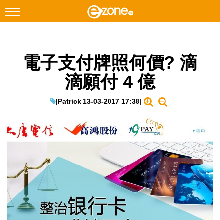
搜尋
電子支付牌照何價? 滴
Facebook
Instagram
滴願付 4 億
科技焦點
網絡生活
|
Patrick
|
13-03-2017 17:38
|
遊戲動漫
教學評測
EduTech
IT Times
生成式AI與雲端應用
Enterprise Digital Transformation