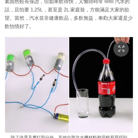
素固然較有保證，但如果飲得快，又懶得時常 refill 汽水的
話，且怕要 1.25L，甚至是 2L 家庭裝，方能滿足大家的欲
望。當然，汽水並非健康飲品，多飲無益，奉勸大家還是少
飲怡情好了。
除了供電及摩打部分外，其他自製汽水機材料都是輕易買得到