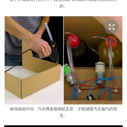
的。
確保紙箱外殻、汽水樽蓋都接駁妥當，才能減慢汽水漏汽的情
況。