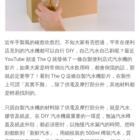
特集
近年手製風的確愈吹愈烈。不知大家有否想過，平常在便利
店見到的汽水機都可以自行 DIY，自己汽水自己斟呢？最近
YouTube 頻道 The Q 就發佈了一條自製便利店式汽水機的
影片，如果大家是時常倒出汽水飲用時，都會倒瀉的話，那
就必定要學了！看到 The Q 這條自製汽水機影片，在製作
上可謂「其實不難」，除了供電及摩打部分外，其他材料都
是輕易找到的。
只因自製汽水機的材料除了供電及摩打部分外，就是汽水、
膠管及紙皮。在 DIY 汽水機最重要的一環是，無論汽水樽
蓋及紙皮外殻，都必須密封，以拖慢汽水漏汽的時間。想時
刻都飲到「新鮮汽水」，用細枝裝的 500ml 樽裝汽水，質