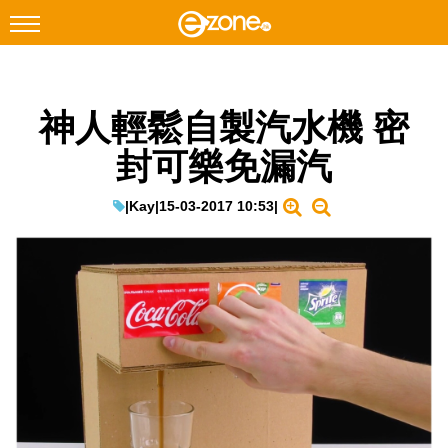
搜尋
神人輕鬆自製汽水機 密
Facebook
Instagram
封可樂免漏汽
科技焦點
網絡生活
|
Kay
|
15-03-2017 10:53
|
遊戲動漫
教學評測
EduTech
IT Times
生成式AI與雲端應用
Enterprise Digital Transformation