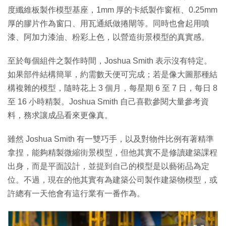
度纖維板製作模型基座，1mm 厚的卡紙製作窗框、0.25mm
厚的膠片作為窗口、用瓦通紙做捲閘等。同時也會起用噴
漆、阿加力漆油、粉彩上色，以營造街景模型的真實感。
至於每個組件之製作時間，Joshua Smith 表示沒有特定。
如果部件結構簡單，約需數天便可完成；若是像大圖那種結
構複雜的模型，隨時花上 3 個月，每星期 6 至 7 日，每日 8
至 16 小時精製。Joshua Smith 自己喜歡參閱大量參考資
料，務求讓成品看來更像真。
雖然 Joshua Smith 有一雙巧手，以及對物件比例有著精準
拿捏，能夠精製微縮街景模型，但他其實不是修讀建築課程
出身，而是平面設計，並提到自己的模型是以藝術品為定
位。不過，現在的他其實有為建築公司製作建築物模型，或
許總有一天他會有這行業有一番作為。