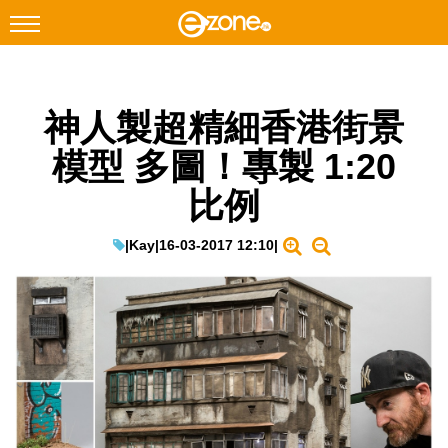
搜尋
神人製超精細香港街景
Facebook
Instagram
模型 多圖！專製 1:20
科技焦點
比例
網絡生活
遊戲動漫
|
Kay
|
16-03-2017 12:10
|
教學評測
EduTech
IT Times
生成式AI與雲端應用
Enterprise Digital Transformation