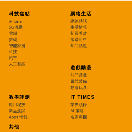
科技焦點
網絡生活
iPhone
網絡熱話
5G流動
生活情報
電腦
筍買着數
數碼
旅遊筍料
智能家居
熱門話題
科技
汽車
人工智能
遊戲動漫
熱門遊戲
電競裝備
動漫玩具
教學評測
IT TIMES
應用秘技
業界頭條
新品測試
AI 策略
Apps 情報
名家專欄
其他