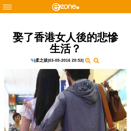
搜尋
娶了香港女人後的悲慘
Facebook
Instagram
生活？
科技焦點
網絡生活
|
柔之拔
|
03-05-2016 20:52
|
遊戲動漫
教學評測
EduTech
IT Times
生成式AI與雲端應用
Enterprise Digital Transformation