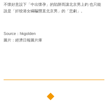
不懷好意設下「中出懷孕」的陷阱而讓北京男上釣 也只能
說是「奸狡港女瞞騙戇直北京男」的「悲劇」。
Source：hkgolden
圖片：經濟日報圖片庫