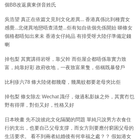
個BB改返廣東併音姓氏
吳浩望 真正在依篇文見到文化差異... 香港真係比到種賣女
感覺...北佬異地戀唔查清楚...佢有知自依個先係開始 睇條女
個格都唔知出來未 香港女仔純品 有排受呀大陸仔準備定錢
喇
掉包梨 其實講得岩呀，靠父幹 而佢屋企都唔係靠實力致
富，純靠好彩 政府收地，一夜致富果隻，俗稱既暴發戶
比利疹六78 條大陸佬都幾廢，幾萬蚊都要老母夾比佢
掉包梨 條女除左 Wechat 識仔，做過私影妹之外，其實冇乜
野有得彈，對佢又好，性格又好
日本映畫 先不說彼此文化隔閡的問題 單純只說男方衣食住
行的支出，也要自己父母支撐，而女方則要應付窮困父母的
生活要求。 看不到兩者結婚後有何幸福之處？？ 假如港女