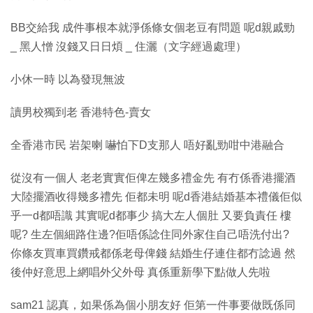
BB交給我 成件事根本就淨係條女個老豆有問題 呢d親戚勁
_ 黑人憎 沒錢又日日煩 _ 住灑（文字經過處理）
小休一時 以為發現無波
讀男校獨到老 香港特色-賣女
全香港市民 岩架喇 嚇怕下D支那人 唔好亂勁咁中港融合
從沒有一個人 老老實實佢俾左幾多禮金先 有冇係香港擺酒
大陸擺酒收得幾多禮先 佢都未明 呢d香港結婚基本禮儀佢似
乎一d都唔識 其實呢d都事少 搞大左人個肚 又要負責任 樓
呢? 生左個細路住邊?佢唔係諗住同外家住自己唔洗付出?
你條友買車買鑽戒都係老母俾錢 結婚生仔連住都冇諗過 然
後仲好意思上網唱外父外母 真係重新學下點做人先啦
sam21 認真，如果係為個小朋友好 佢第一件事要做既係同