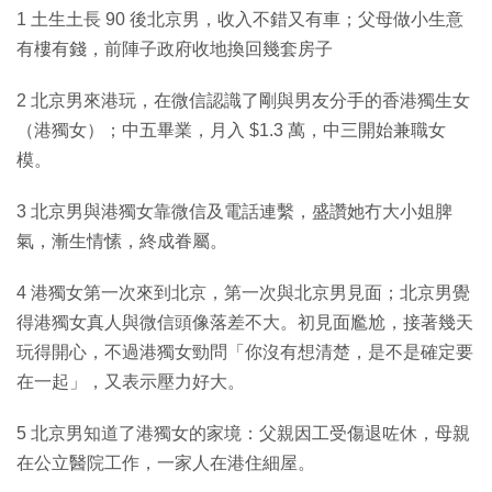
1 土生土長 90 後北京男，收入不錯又有車；父母做小生意
有樓有錢，前陣子政府收地換回幾套房子
2 北京男來港玩，在微信認識了剛與男友分手的香港獨生女
（港獨女）；中五畢業，月入 $1.3 萬，中三開始兼職女
模。
3 北京男與港獨女靠微信及電話連繫，盛讚她冇大小姐脾
氣，漸生情愫，終成眷屬。
4 港獨女第一次來到北京，第一次與北京男見面；北京男覺
得港獨女真人與微信頭像落差不大。初見面尷尬，接著幾天
玩得開心，不過港獨女勁問「你沒有想清楚，是不是確定要
在一起」，又表示壓力好大。
5 北京男知道了港獨女的家境：父親因工受傷退咗休，母親
在公立醫院工作，一家人在港住細屋。