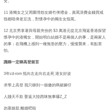
女。
11 港獨女之父周圍埋怨女婿冇俾禮金，責罵浪費金錢買戒
指都唔俾老豆洗，對懷孕中的獨生女指罵。
12 北京男拿著與母親夾份的 $3 萬港元從北京飛返香港探望
懷孕中的港獨女，開始明白結婚不是兩個人的事，是兩家人
的事；在飛機上感到一種無形的壓力，慢慢襲來，有點害
怕。
識睇一定睇高登留言
3年cd-rom 抵向左走向右走死 港女好波
求學上高登 我只睇到一個傻的嗎裙腳仔
人賤天不欺 娶返大陸西咪無事囉Z_Z
勿塞娘肌 離婚吧啦