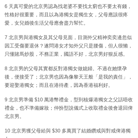
6 天真可愛的北京男認為找老婆不要找太窮也不要太有錢，
性格好很重要，而且以為港獨女是獨生女，父母應該很疼
愛，女兒婚後生活父母應會盡力幫忙。
7 北京男與港獨女及其父母見面，目測外父精神奕奕邊忽似
因工受傷要退休？遂問港女才知外父只是腰傷，但人很懶，
只懂賭馬炒股，不務正業，國語不好，北京男好狠反感。
8 北京男的父母其實都反對港獨女做媳婦。不過在她懷孕
後，便接受了；北京男也因為像黎天王般「是我的責任」，
要迎娶港獨女；而且在港待產，因為香港福利好。
9 北京男準備 $10 萬港幣禮金，型到核爆港獨女之父話唔收
禮金，也不準備嫁妝；仲扮型說儀式上收取禮金後會退回俾
北京男。
10 北京男獲父母給與 $30 多萬買了結婚鑽戒與對戒俾港獨