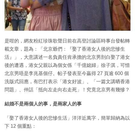
特集
是咁的，網友粉紅珍珠歌聲日前在高登討論區時事台發帖轉
載文章，題為：「北京爺們：『娶了香港女人後的悲慘生
活』」，大意講述一名負責任肯承擔的北京男剖白娶了港女
後的遭遇，港女父親以為個女係「千億媳婦」徐子淇，可惜
北京男唔是李兆基個仔。帖子發表至今贏得 27 頁逾 600 個
洗版式回應，有巴打表示「港女好波」、「一篇文講晒香港
問題」、仲話「抵向左走向右走死」！究竟北京男有幾慘？
結婚不是兩個人的事，是兩家人的事
「娶了香港女人後的悲慘生活」洋洋近萬字，簡單歸納為以
下 12 個重點：