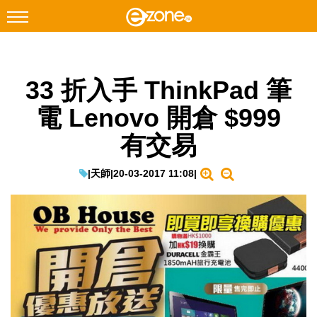
搜尋
33 折入手 ThinkPad 筆
Facebook
Instagram
電 Lenovo 開倉 $999
科技焦點
有交易
網絡生活
遊戲動漫
|
天師
|
20-03-2017 11:08
|
教學評測
EduTech
IT Times
生成式AI與雲端應用
Enterprise Digital Transformation