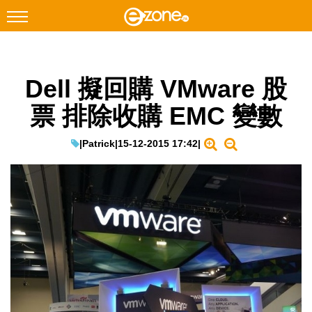
搜尋
Dell 擬回購 VMware 股
Facebook
Instagram
票 排除收購 EMC 變數
科技焦點
網絡生活
|
Patrick
|
15-12-2015 17:42
|
遊戲動漫
教學評測
EduTech
IT Times
生成式AI與雲端應用
Enterprise Digital Transformation