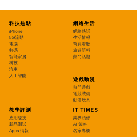
科技焦點
網絡生活
iPhone
網絡熱話
5G流動
生活情報
電腦
筍買着數
數碼
旅遊筍料
智能家居
熱門話題
科技
汽車
人工智能
遊戲動漫
熱門遊戲
電競裝備
動漫玩具
教學評測
IT TIMES
應用秘技
業界頭條
新品測試
AI 策略
Apps 情報
名家專欄