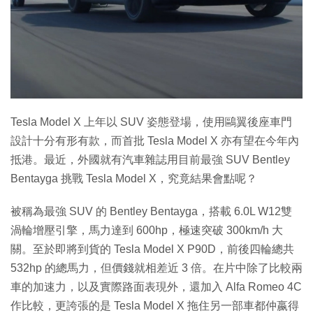
Tesla Model X 上年以 SUV 姿態登場，使用鷗翼後座車門
設計十分有形有款，而首批 Tesla Model X 亦有望在今年內
抵港。最近，外國就有汽車雜誌用目前最強 SUV Bentley
Bentayga 挑戰 Tesla Model X，究竟結果會點呢？
被稱為最強 SUV 的 Bentley Bentayga，搭載 6.0L W12雙
渦輪增壓引擎，馬力達到 600hp，極速突破 300km/h 大
關。至於即將到貨的 Tesla Model X P90D，前後四輪總共
532hp 的總馬力，但價錢就相差近 3 倍。在片中除了比較兩
車的加速力，以及實際路面表現外，還加入 Alfa Romeo 4C
作比較，更誇張的是 Tesla Model X 拖住另一部車都仲嬴得