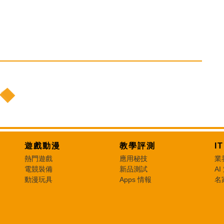
遊戲動漫
教學評測
I
熱門遊戲
應用秘技
業
電競裝備
新品測試
AI
動漫玩具
Apps 情報
名