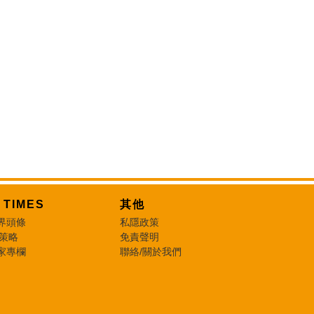
T TIMES
其他
界頭條
私隱政策
 策略
免責聲明
家專欄
聯絡/關於我們