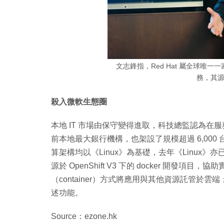
文志鋒指，Red Hat 屬全球唯
務，其
殺入微軟生態圈
本地 IT 市場由保守變得進取，科技總監認為
前本地最大銀行機構，也架設了規模超過 6,000
算架構均以《Linux》為基礎，去年《Linux》亦已
源於 OpenShift V3 下的 docker 開發
（container）方式將應用與其他資源託管於雲端；
述功能。
Source：ezone.hk