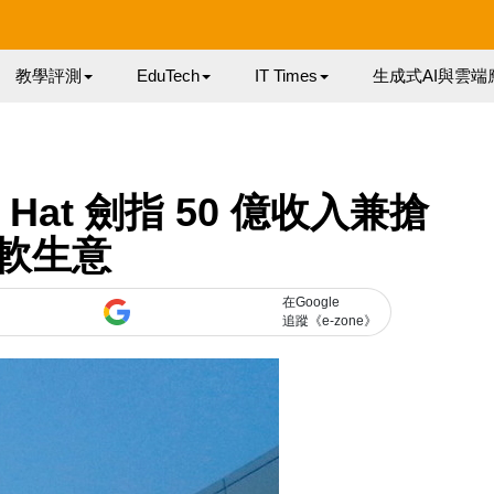
教學評測
EduTech
IT Times
生成式AI與雲端
Hat 劍指 50 億收入兼搶
軟生意
在Google
追蹤《e-zone》