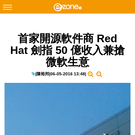
搜尋
首家開源軟件商 Red
Facebook
Instagram
Hat 劍指 50 億收入兼搶
科技焦點
微軟生意
網絡生活
遊戲動漫
|
陳裕邦
|
06-05-2016 13:48
|
教學評測
EduTech
IT Times
生成式AI與雲端應用
Enterprise Digital Transformation