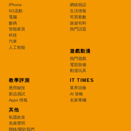
iPhone
網絡熱話
5G流動
生活情報
電腦
筍買着數
數碼
旅遊筍料
智能家居
熱門話題
科技
汽車
人工智能
遊戲動漫
熱門遊戲
電競裝備
動漫玩具
教學評測
IT TIMES
應用秘技
業界頭條
新品測試
AI 策略
Apps 情報
名家專欄
其他
私隱政策
免責聲明
聯絡/關於我們