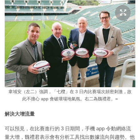
韋域安（左二）強調，「七欖」在 3 日內比賽場次頻密刺激，故
此不擔心 app 會破壞場地氣氛。右二為魏禮君。=
解決大增流量
可以預見，在比賽進行的 3 日期間，手機 app 令動網絡流
量大增，魏禮君表示會有分析工具找出數據流向與趨勢。他