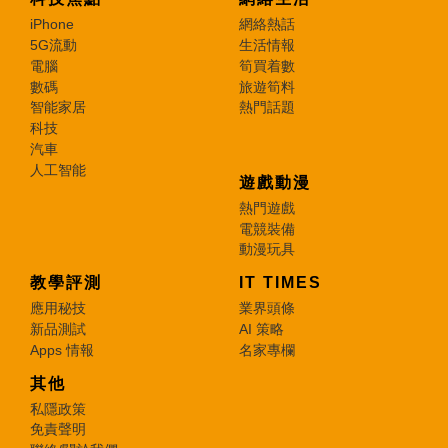
iPhone
網絡熱話
5G流動
生活情報
電腦
筍買着數
數碼
旅遊筍料
智能家居
熱門話題
科技
汽車
人工智能
遊戲動漫
熱門遊戲
電競裝備
動漫玩具
教學評測
IT TIMES
應用秘技
業界頭條
新品測試
AI 策略
Apps 情報
名家專欄
其他
私隱政策
免責聲明