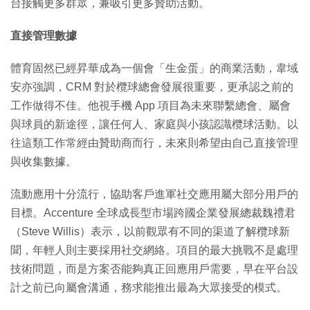
台接觸更多群眾，兼吸引更多贊助活動。
直接管理數據
體育固然已經昇華成為一個會「生金蛋」的商業活動，韋域
安亦強調，CRM 對於欖球總會發展很重要，更承認之前的
工作做得不佳。他視手機 App 項目為未來聯繫總會、屬會
與球員的新途徑，讓任何人、家庭與小孩認識欖球活動。以
往這類工作常經由贊助商而行，未來則希望由自己直接管理
與收集數據。
流動應用十分流行，協助客戶進軍社交應用屬大部分用戶的
目標。Accenture 全球成長型市場跨國企業發展總裁魏禮君
（Steve Willis）表示，以前觀眾有不同的渠道了解欖球新
聞，年輕人則主要採用社交網絡。項目的最大挑戰不是處理
技術問題，而是方案否能夠真正回應用戶需要，早在平台設
計之前已向屬會溝通，務求能推出最為大眾接受的模式。