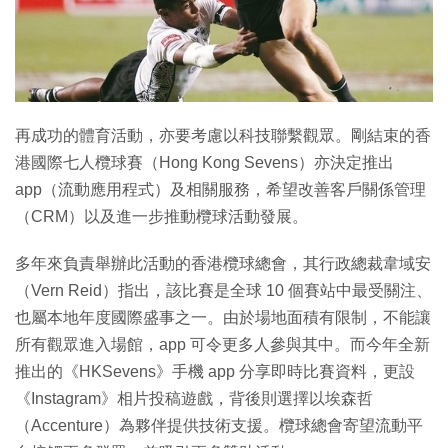
再成功的體育活動，亦要考慮以科技聯繫觀眾。剛結束的香
港國際七人欖球賽（Hong Kong Sevens）亦決定推出
app（流動應用程式）及相關服務，希望改善客戶關係管理
（CRM）以及進一步推動欖球活動發展。
多年來負責舉辦此活動的香港欖球總會，其行政總裁韋域安
（Vern Reid）指出，該比賽是全球 10 個賽站中最受關注、
也屬本地年度國際盛事之一。由於場地面積有限制，不能讓
所有觀眾進入場館，app 可令更多人參與其中。而今年全新
推出的《HKSevens》手機 app 分享即時比賽資料，更設
《Instagram》相片投稿遊戲，背後則選擇以埃森哲
（Accenture）為夥伴提供技術支援。欖球總會寄望流動平