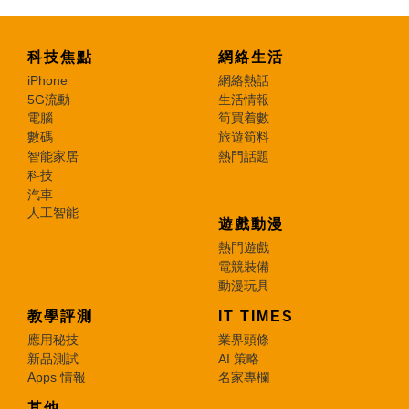
科技焦點
網絡生活
iPhone
網絡熱話
5G流動
生活情報
電腦
筍買着數
數碼
旅遊筍料
智能家居
熱門話題
科技
汽車
人工智能
遊戲動漫
熱門遊戲
電競裝備
動漫玩具
教學評測
IT TIMES
應用秘技
業界頭條
新品測試
AI 策略
Apps 情報
名家專欄
其他