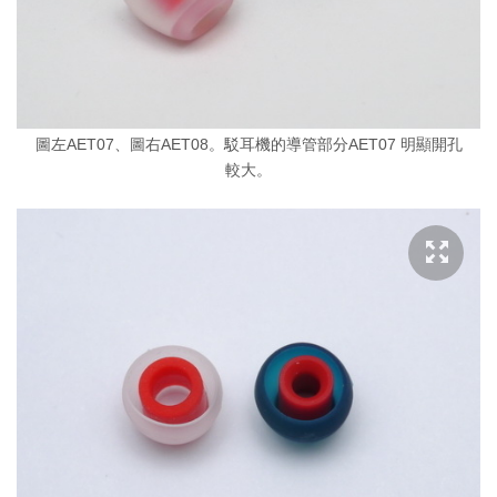
圖左AET07、圖右AET08。駁耳機的導管部分AET07 明顯開孔
較大。