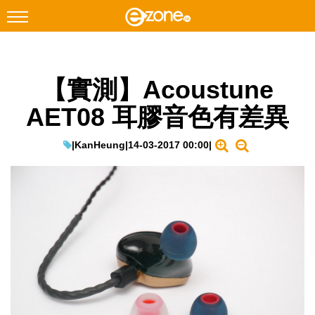
搜尋
【實測】Acoustune
Facebook
Instagram
AET08 耳膠音色有差異
科技焦點
網絡生活
|
KanHeung
|
14-03-2017 00:00
|
遊戲動漫
教學評測
EduTech
IT Times
生成式AI與雲端應用
Enterprise Digital Transformation