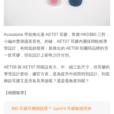
特集
Acoustune 早前推出過 AET07 耳膠，售價 HKD$60 三對，
小編亦實測過其音色。的確，AET07 耳膠內層採用較粗導
管設計，有助低頻發揮；新推出的 AET08 則屬同品牌的另
一款耳膠，但在設計上卻有少許分別。
AET08 與 AET07 同樣設有大、中、細三款尺寸，但耳膠的
導管設計更幼，據官方表，是為提升中頻而特別設計。到底
兩款耳膠又是否各具用途呢？還是毫無差別呢？
【相關報導】
$80 耳膠耳機變靚聲？ SpinFit 耳膠聽感埋身