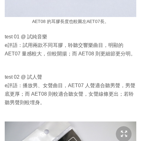
AET08 的耳膠長度也較圖左AET07長。
test 01 @ 試純音樂
e評語：試用兩款不同耳膠，聆聽交響樂曲目，明顯的
AET07 量感較大，但較開揚；而 AET08 則更細節更分明。
test 02 @ 試人聲
e評語：播放男、女聲曲目，AET07 人聲適合聽男聲，男聲
底更厚；而 AET08 則較適合聽女聲，女聲線條更出；若聆
聽男聲則較埋身。