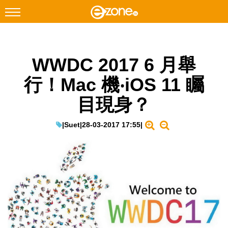
搜尋
WWDC 2017 6 月舉
Facebook
Instagram
行！Mac 機‧iOS 11 矚
科技焦點
目現身？
網絡生活
遊戲動漫
|
Suet
|
28-03-2017 17:55
|
教學評測
EduTech
IT Times
生成式AI與雲端應用
Enterprise Digital Transformation