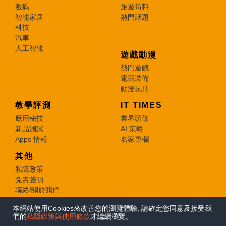
數碼
旅遊筍料
智能家居
熱門話題
科技
汽車
人工智能
遊戲動漫
熱門遊戲
電競裝備
動漫玩具
教學評測
IT TIMES
應用秘技
業界頭條
新品測試
AI 策略
Apps 情報
名家專欄
其他
私隱政策
免責聲明
聯絡/關於我們
本網站使用Cookies來改善您的瀏覽體驗, 請確定您同意及接受我
© 2026 e-zone. All Rights Reserved.
們的
私隱政策與使用條款
才繼續瀏覽。