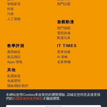
智能家居
熱門話題
科技
汽車
人工智能
遊戲動漫
熱門遊戲
電競裝備
動漫玩具
教學評測
IT TIMES
應用秘技
業界頭條
新品測試
AI 策略
Apps 情報
名家專欄
其他
私隱政策
免責聲明
聯絡/關於我們
本網站使用Cookies來改善您的瀏覽體驗, 請確定您同意及接受我
© 2026 e-zone. All Rights Reserved.
們的
私隱政策與使用條款
才繼續瀏覽。
在Google