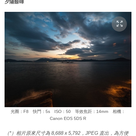
夕陽餘暉
光圈：F8 快門：5s ISO：50 等效焦距：14mm 相機：
Canon EOS 5DS R
（*）相片原來尺寸為 8,688 x 5,792，JPEG 直出，為方便