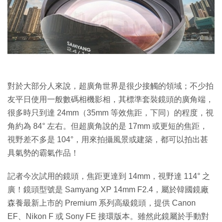
特集
對於大部分人來說，超廣角世界是很少接觸的領域；不少拍
友平日使用一般數碼相機影相，其標準套裝鏡頭的廣角端，
很多時只到達 24mm（35mm 等效焦距，下同）的程度，視
角約為 84° 左右。但超廣角說的是 17mm 或更短的焦距，
視野差不多是 104°，用來拍攝風景或建築，都可以拍出甚
具氣勢的霸氣作品！
記者今次試用的鏡頭，焦距更達到 14mm，視野達 114° 之
廣！鏡頭型號是 Samyang XP 14mm F2.4，屬於韓國鏡廠
森養最新上市的 Premium 系列高級鏡頭，提供 Canon
EF、Nikon F 或 Sony FE 接環版本。雖然此鏡屬於手動對