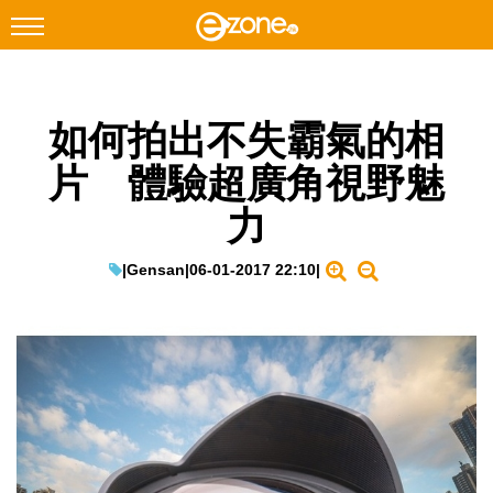
搜尋
如何拍出不失霸氣的相
Facebook
Instagram
片 體驗超廣角視野魅
科技焦點
力
網絡生活
遊戲動漫
|
Gensan
|
06-01-2017 22:10
|
教學評測
EduTech
IT Times
生成式AI與雲端應用
Enterprise Digital Transformation