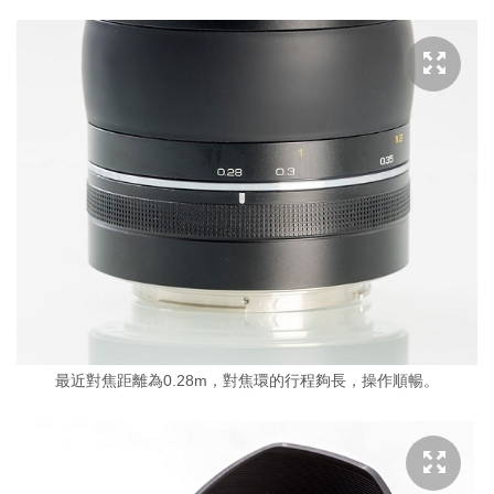
最近對焦距離為0.28m，對焦環的行程夠長，操作順暢。