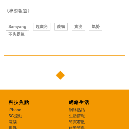
《專題報道》
Samyang
超廣角
鏡頭
實測
氣勢
不失霸氣
科技焦點
網絡生活
iPhone
網絡熱話
5G流動
生活情報
電腦
筍買着數
數碼
旅遊筍料