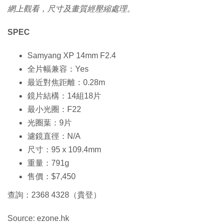
網上觀看，尺寸及畫質經壓縮處理。
SPEC
Samyang XP 14mm F2.4
全片幅兼容：Yes
最近對焦距離：0.28m
鏡片結構：14組18片
最小光圈：F22
光圈葉：9片
濾鏡直徑：N/A
尺寸：95 x 109.4mm
重量：791g
售價：$7,450
查詢：2368 4328（貴登）
Source: ezone.hk