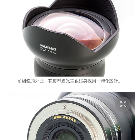
前組鏡頭外凸，花瓣型遮光罩跟鏡身採用一體化設計。