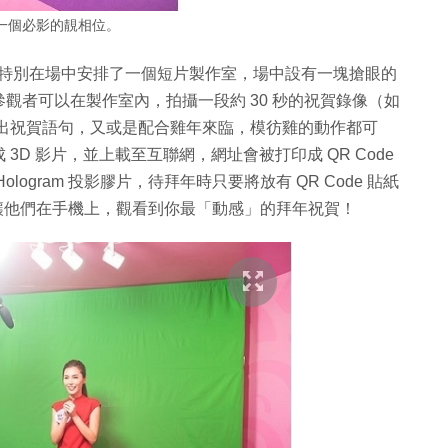
一個必影的靚相位。
化」，特別在場中安排了一個短片製作室，場中設有一塊搶眼的
觀者可以在製作室內，拍攝一段約 30 秒的祝賀錄像（如
如是說出祝賀語句，又或是配合雞年來臨，模彷雞的動作都可
D 影片，並上載至互聯網，網址會被打印成 QR Code
gram 投影膠片，待拜年時只要將放有 QR Code 貼紙
即可讓他們在手機上，觀看到你最「動感」的拜年祝賀！