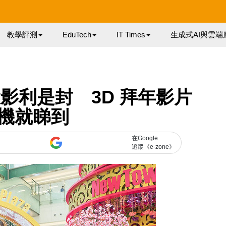
教學評測
EduTech
IT Times
生成式AI與雲端
影利是封 3D 拜年影片
機就睇到
在Google
追蹤《e-zone》