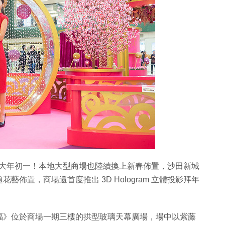
年的大年初一！本地大型商場也陸續換上新春佈置，沙田新城
佈置，商場還首度推出 3D Hologram 立體投影拜年
福》位於商場一期三樓的拱型玻璃天幕廣場，場中以紫藤