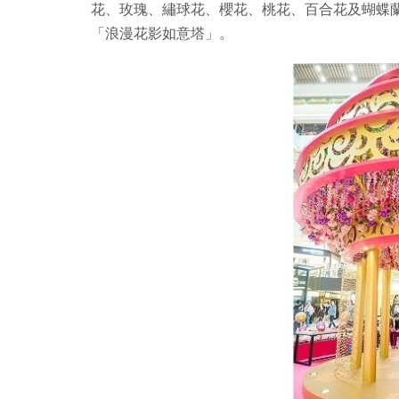
花、玫瑰、繡球花、櫻花、桃花、百合花及蝴蝶蘭
「浪漫花影如意塔」。