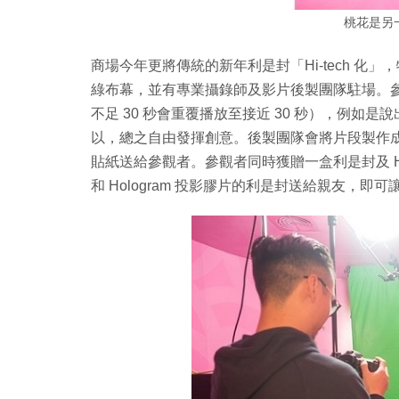
桃花是另
商場今年更將傳統的新年利是封「Hi-tech 
綠布幕，並有專業攝錄師及影片後製團隊駐場。參
不足 30 秒會重覆播放至接近 30 秒），例
以，總之自由發揮創意。後製團隊會將片段製作成 3
貼紙送給參觀者。參觀者同時獲贈一盒利是封及 Holo
和 Hologram 投影膠片的利是封送給親友，