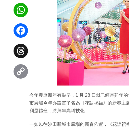
WhatsApp
Facebook
Threads
Copy
今年農曆新年有點早，1 月 28 日就已經是雞
Link
市廣場今年亦設置了名為《花語祝福》的新春主題花藝
利是禮盒，將拜年高科技化！
一如以往沙田新城市廣場的新春佈置，《花語祝