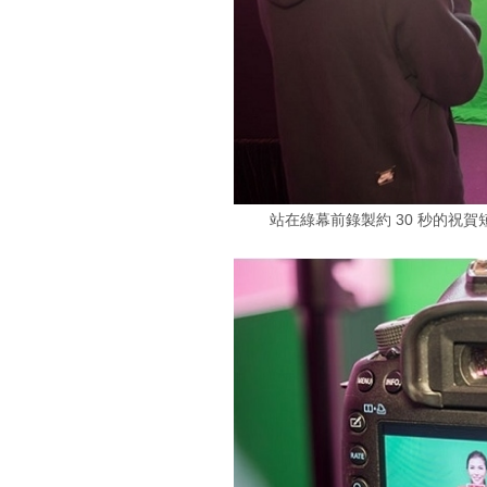
站在綠幕前錄製約 30 秒的祝