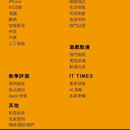
iPhone
網絡熱話
5G流動
生活情報
電腦
筍買着數
數碼
旅遊筍料
智能家居
熱門話題
科技
汽車
人工智能
遊戲動漫
熱門遊戲
電競裝備
動漫玩具
教學評測
IT TIMES
應用秘技
業界頭條
新品測試
AI 策略
Apps 情報
名家專欄
其他
私隱政策
免責聲明
聯絡/關於我們