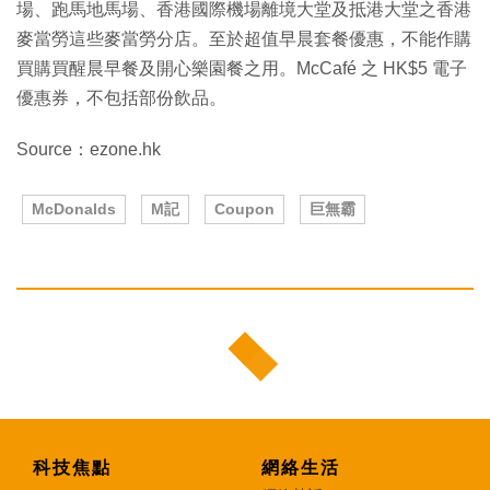
場、跑馬地馬場、香港國際機場離境大堂及抵港大堂之香港
麥當勞這些麥當勞分店。至於超值早晨套餐優惠，不能作購
買購買醒晨早餐及開心樂園餐之用。McCafé 之 HK$5 電子
優惠券，不包括部份飲品。
Source：ezone.hk
McDonalds
M記
Coupon
巨無霸
科技焦點
網絡生活