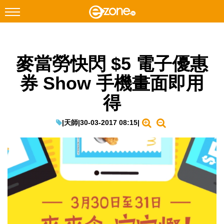
搜尋
麥當勞快閃 $5 電子優惠
Facebook
Instagram
券 Show 手機畫面即用
科技焦點
得
網絡生活
遊戲動漫
|
天師
|
30-03-2017 08:15
|
教學評測
EduTech
IT Times
生成式AI與雲端應用
Enterprise Digital Transformation