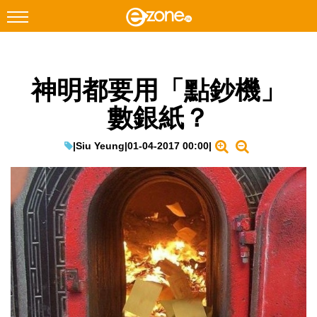
搜尋
神明都要用「點鈔機」
Facebook
Instagram
數銀紙？
科技焦點
網絡生活
|
Siu Yeung
|
01-04-2017 00:00
|
遊戲動漫
教學評測
EduTech
IT Times
生成式AI與雲端應用
Enterprise Digital Transformation