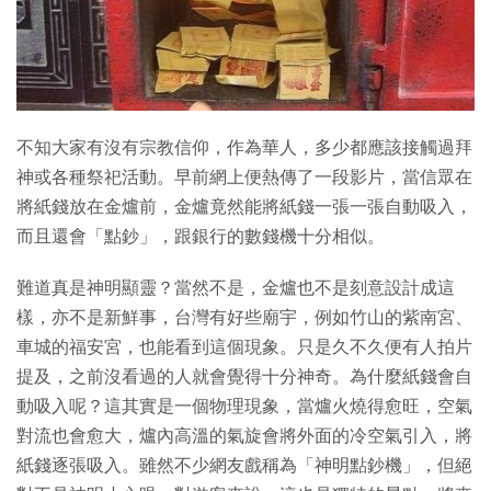
特集
不知大家有沒有宗教信仰，作為華人，多少都應該接觸過拜
神或各種祭祀活動。早前網上便熱傳了一段影片，當信眾在
將紙錢放在金爐前，金爐竟然能將紙錢一張一張自動吸入，
而且還會「點鈔」，跟銀行的數錢機十分相似。
難道真是神明顯靈？當然不是，金爐也不是刻意設計成這
樣，亦不是新鮮事，台灣有好些廟宇，例如竹山的紫南宮、
車城的福安宮，也能看到這個現象。只是久不久便有人拍片
提及，之前沒看過的人就會覺得十分神奇。為什麼紙錢會自
動吸入呢？這其實是一個物理現象，當爐火燒得愈旺，空氣
對流也會愈大，爐內高溫的氣旋會將外面的冷空氣引入，將
紙錢逐張吸入。雖然不少網友戲稱為「神明點鈔機」，但絕