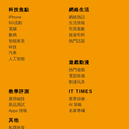
科技焦點
網絡生活
iPhone
網絡熱話
5G流動
生活情報
電腦
筍買着數
數碼
旅遊筍料
智能家居
熱門話題
科技
汽車
人工智能
遊戲動漫
熱門遊戲
電競裝備
動漫玩具
教學評測
IT TIMES
應用秘技
業界頭條
新品測試
AI 策略
Apps 情報
名家專欄
其他
私隱政策