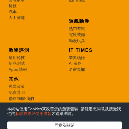
科技
汽車
人工智能
遊戲動漫
熱門遊戲
電競裝備
動漫玩具
教學評測
IT TIMES
應用秘技
業界頭條
新品測試
AI 策略
Apps 情報
名家專欄
其他
私隱政策
免責聲明
聯絡/關於我們
本網站使用Cookies來改善您的瀏覽體驗, 請確定您同意及接受我
© 2026 e-zone. All Rights Reserved.
們的
私隱政策與使用條款
才繼續瀏覽。
在Google
同意及關閉
追蹤《e-zone》