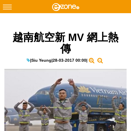
搜尋
越南航空新 MV 網上熱
Facebook
Instagram
傳
科技焦點
網絡生活
|
Siu Yeung
|
28-03-2017 00:00
|
遊戲動漫
教學評測
EduTech
IT Times
生成式AI與雲端應用
Enterprise Digital Transformation