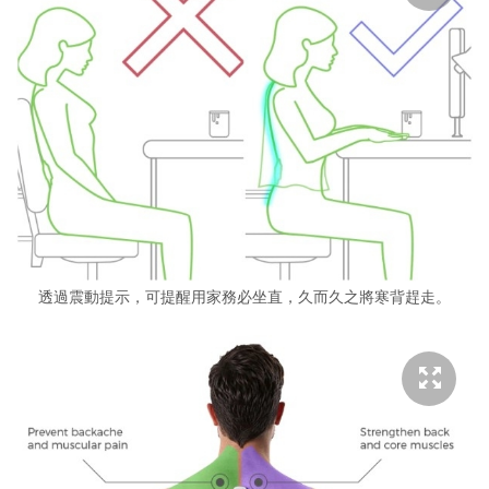
透過震動提示，可提醒用家務必坐直，久而久之將寒背趕走。