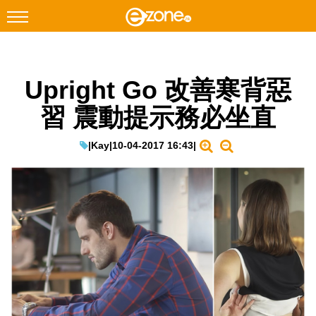
搜尋
Upright Go 改善寒背惡
Facebook
Instagram
習 震動提示務必坐直
科技焦點
網絡生活
|
Kay
|
10-04-2017 16:43
|
遊戲動漫
教學評測
EduTech
IT Times
生成式AI與雲端應用
Enterprise Digital Transformation